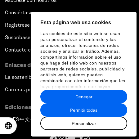
Asóciese con nosotros
Conviértase en miembro
Esta página web usa cookies
Regístrese para recibir nuestras notas de prensa
Las cookies de este sitio web se usan
Suscríbase a nuestros boletines
para personalizar el contenido y los
anuncios, ofrecer funciones de redes
Contacte con nosotros
sociales y analizar el tráfico. Además,
compartimos información sobre el uso
que haga del sitio web con nuestros
Enlaces directos
partners de redes sociales, publicidad y
análisis web, quienes pueden
La sostenibilidad en el Foro
combinarla con otra información que les
haya proporcionado o que hayan
Carreras profesionales
recopilado a partir del uso que haya
Denegar
hecho de sus servicios.
Ediciones en otros idiomas
Permitir todas
EN
ES
中文
日本語
▪
▪
▪
Personalizar
EN
ES
中文
日本語