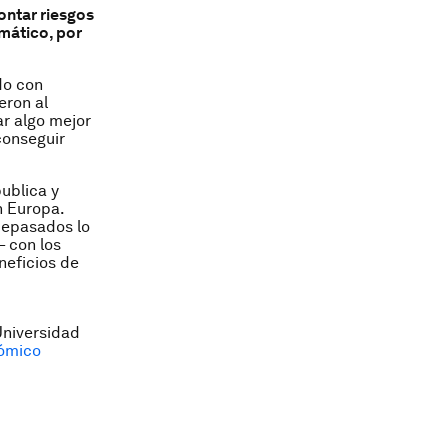
ontar riesgos
imático, por
do con
eron al
ar algo mejor
conseguir
ublica y
en Europa.
tepasados lo
– con los
neficios de
Universidad
nómico