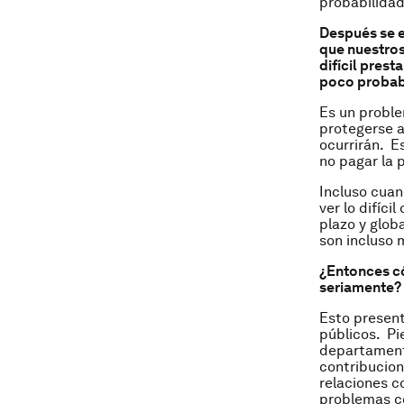
probabilidad
Después se e
que nuestros
difícil pres
poco probab
Es un proble
protegerse a
ocurrirán. 
no pagar la 
Incluso cuan
ver lo difíci
plazo y glob
son incluso 
¿Entonces có
seriamente?
Esto present
públicos. Pi
departamento
contribucion
relaciones c
problemas co