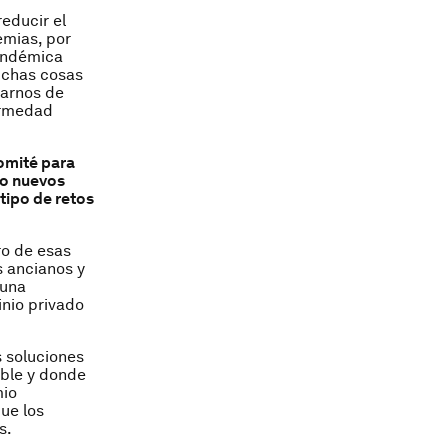
educir el
emias, por
pandémica
uchas cosas
rarnos de
ermedad
comité para
do nuevos
tipo de retos
ro de esas
s ancianos y
 una
inio privado
s soluciones
able y donde
mio
ue los
s.