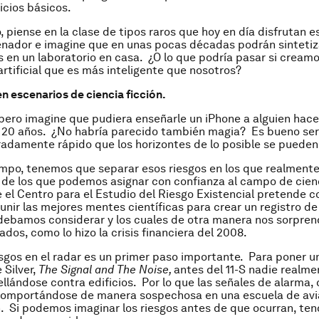
icios básicos.
 piense en la clase de tipos raros que hoy en día disfrutan e
enador e imagine que en unas pocas décadas podrán sintetiza
es en un laboratorio en casa. ¿O lo que podría pasar si cream
artificial que es más inteligente que nosotros?
n escenarios de ciencia ficción.
pero imagine que pudiera enseñarle un iPhone a alguien hace
e 20 años. ¿No habría parecido también magia? Es bueno se
radamente rápido que los horizontes de lo posible se pueden
mpo, tenemos que separar esos riesgos en los que realment
de los que podemos asignar con confianza al campo de cienc
e el Centro para el Estudio del Riesgo Existencial pretende c
nir las mejores mentes científicas para crear un registro d
debamos considerar y los cuales de otra manera nos sorpren
dos, como lo hizo la crisis financiera del 2008.
esgos en el radar es un primer paso importante. Para poner u
 Silver,
The Signal and The Noise,
antes del 11-S nadie realm
ellándose contra edificios. Por lo que las señales de alarma,
comportándose de manera sospechosa en una escuela de avia
n. Si podemos imaginar los riesgos antes de que ocurran, t