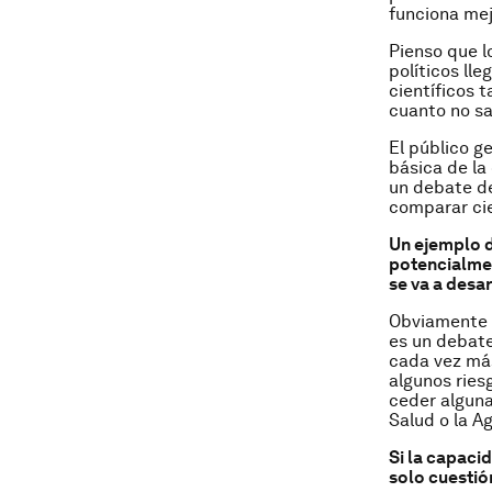
funciona mej
Pienso que lo
políticos ll
científicos 
cuanto no sa
El público g
básica de la
un debate de
comparar cie
Un ejemplo d
potencialmen
se va a desar
Obviamente s
es un debate
cada vez má
algunos ries
ceder alguna
Salud o la A
Si la capaci
solo cuestió