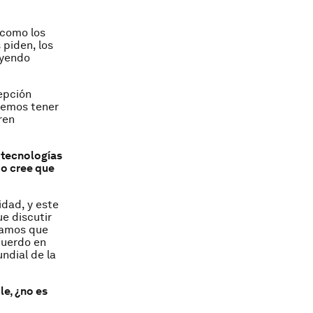
 como los
 piden, los
uyendo
epción
dremos tener
ren
s tecnologías
mo cree que
idad, y este
e discutir
damos que
cuerdo en
ndial de la
le, ¿no es