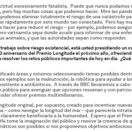
ctitud excesivamente fatalista. Puede que nunca podamos r
o, pero hay muchas cosas que podemos hacer. Mire las pand
 podemos eliminar totalmente el riesgo de una catástrofe 
e rápidamente por este mundo tan conectado. Pero hay m
hacer para reducir el riesgo – por ejemplo, podemos asegu
ero vietnamita sepa donde acudir para informar de una enf
us animales, y que las autoridades sepan como responder.
 trabajo sobre riesgo existencial, está usted presidiendo un 
0 aniversario del Premio Longitude el próximo año, ofrecien
 resolver los retos públicos importantes de hoy en día. ¿Qué 
ificado áreas y estamos seleccionando temas posibles dent
os ejemplos son la malnutrición, la robótica para ayudar a lo
resistente a antibióticos. A través de BBC llevaremos a cabo
 pública para averiguar que opciones resuenan y con patroc
der ofrecer premios multimillonarios.
ngitude original, por supuesto, creado para incentivar nueva
a – como navegar la longitud del mar – que parecería intrat
 claramente beneficiaría a la humanidad. Espero que el Pre
14 tome la imaginación del público y reavive la creencia de q
áticos son posibles si nos proponemos objetivos ambicioso