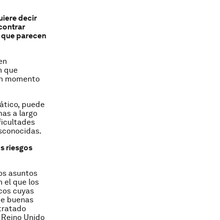
iere decir
contrar
o que parecen
en
n que
gún momento
ático, puede
mas a largo
ficultades
sconocidas.
s riesgos
los asuntos
 el que los
cos cuyas
te buenas
tratado
 Reino Unido