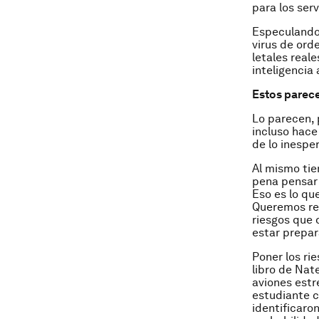
para los serv
Especulando,
virus de ord
letales real
inteligencia 
Estos parece
Lo parecen, 
incluso hac
de lo inespe
Al mismo tie
pena pensar 
Eso es lo qu
Queremos reu
riesgos que 
estar prepara
Poner los ri
libro de Nate
aviones estr
estudiante 
identificaro