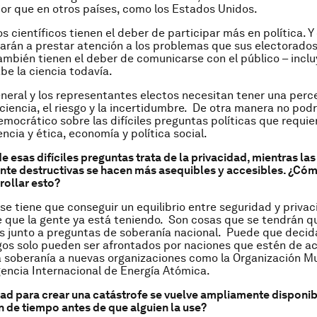
or que en otros países, como los Estados Unidos.
s científicos tienen el deber de participar más en política. Y
egarán a prestar atención a los problemas que sus electorados
también tienen el deber de comunicarse con el público – incl
be la ciencia todavía.
eneral y los representantes electos necesitan tener una perc
 ciencia, el riesgo y la incertidumbre. De otra manera no po
mocrático sobre las difíciles preguntas políticas que requie
ncia y ética, economía y política social.
e esas difíciles preguntas trata de la privacidad, mientras la
te destructivas se hacen más asequibles y accesibles. ¿Có
rollar esto?
e tiene que conseguir un equilibrio entre seguridad y privac
 que la gente ya está teniendo. Son cosas que se tendrán qu
s junto a preguntas de soberanía nacional. Puede que deci
gos solo pueden ser afrontados por naciones que estén de a
 soberanía a nuevas organizaciones como la Organización Mu
gencia Internacional de Energía Atómica.
dad para crear una catástrofe se vuelve ampliamente disponib
n de tiempo antes de que alguien la use?