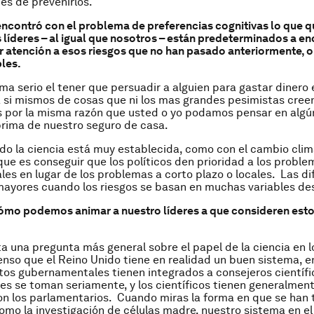
es de prevenirlos.
ncontró con el problema de preferencias cognitivas lo que qu
 líderes – al igual que nosotros – están predeterminados a en
tar atención a esos riesgos que no han pasado anteriormente, 
les.
ma serio el tener que persuadir a alguien para gastar dinero 
 si mismos de cosas que ni los mas grandes pesimistas cree
Es por la misma razón que usted o yo podamos pensar en al
prima de nuestro seguro de casa.
do la ciencia está muy establecida, como con el cambio clim
l que es conseguir que los políticos den prioridad a los proble
ales en lugar de los problemas a corto plazo o locales. Las di
mayores cuando los riesgos se basan en muchas variables de
mo podemos animar a nuestro líderes a que consideren esto
a una pregunta más general sobre el papel de la ciencia en 
enso que el Reino Unido tiene en realidad un buen sistema, en
s gubernamentales tienen integrados a consejeros científi
es se toman seriamente, y los científicos tienen generalmen
on los parlamentarios. Cuando miras la forma en que se han 
mo la investigación de células madre, nuestro sistema en el