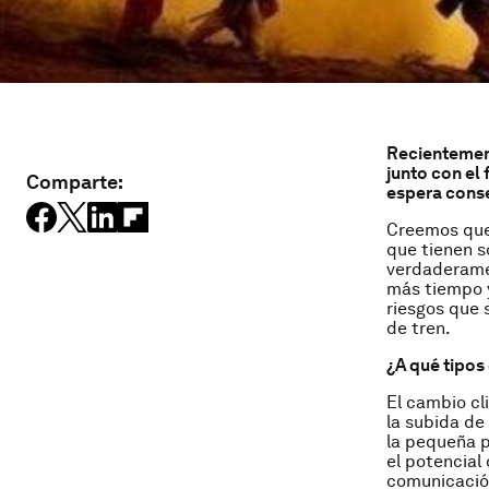
Recientement
junto con el
Comparte:
espera cons
Creemos que 
que tienen s
verdaderamen
más tiempo y
riesgos que 
de tren.
¿A qué tipos
El cambio cl
la subida d
la pequeña p
el potencial 
comunicación