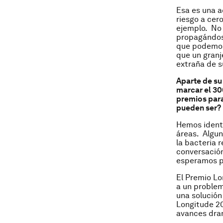
Esa es una a
riesgo a cer
ejemplo. No
propagándos
que podemos 
que un granj
extraña de s
Aparte de su
marcar el 30
premios para
pueden ser?
Hemos ident
áreas. Algun
la bacteria 
conversación
esperamos po
El Premio Lo
a un problem
una solución
Longitude 20
avances dram