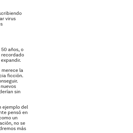
scribiendo
r virus
os
 50 años, o
r recordado
 expandir.
e merece la
ia ficción.
onseguir.
e nuevos
derían sin
n ejemplo del
ente pensó en
 como un
ción, no se
endremos más