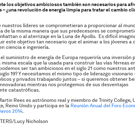
e los objetivos ambiciosos también son necesarios para afr
s – ¿una revolución de energía limpia para tratar el cambio cl
 nuestros líderes se comprometieran a proporcionar al mun
pia de la misma manera que sus predecesores se comprometi
hattan o al aterrizaje en la Luna de Apollo. Es difícil imagin
ir este objetivo tan necesario que el animar a los jóvenes a 
n ciencia e ingeniería.
el suministro de energía de Europa requeriría una inversión p
a misma escala que la usada para construir las vías férreas 
podemos ser tan ambiciosos en el siglo 21 como nuestros an
siglo 19? Y necesitamos el mismo tipo de liderazgo visionario 
licos y privados trabajando juntos – si queremos obtener be
 innovadoras mientras nos protegemos de sus desventajas
te catastróficas.
Martin Rees es astrónomo real y miembro de Trinity College, 
, Reino Unido y participa en la
Reunión Anual del Foro Eco
Davos 2014
.
TERS/Lucy Nicholson