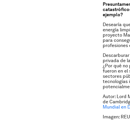
Presuntament
catastrófico
ejemplo?
Desearía que
energía lim
proyecto Man
para consegu
profesiones e
Descarburar 
privada de l
¿Por qué no 
fueron en el 
sectores púb
tecnologías
potencialmen
Autor: Lord 
de Cambridge
Mundial en 
Imagen: REU