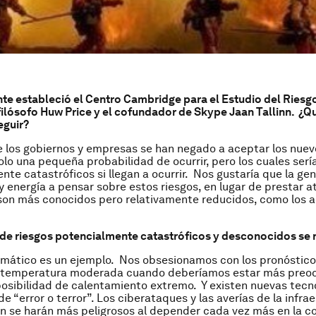
e estableció el Centro Cambridge para el Estudio del Riesgo
 filósofo Huw Price y el cofundador de Skype Jaan Tallinn. ¿Q
eguir?
los gobiernos y empresas se han negado a aceptar los nuev
olo una pequeña probabilidad de ocurrir, pero los cuales serí
te catastróficos si llegan a ocurrir. Nos gustaría que la ge
 energía a pensar sobre estos riesgos, en lugar de prestar at
son más conocidos pero relativamente reducidos, como los 
 de riesgos potencialmente catastróficos y desconocidos se r
imático es un ejemplo. Nos obsesionamos con los pronóstic
e temperatura moderada cuando deberíamos estar más preo
osibilidad de calentamiento extremo. Y existen nuevas tecn
de “error o terror”. Los ciberataques y las averías de la infra
 se harán más peligrosos al depender cada vez más en la c