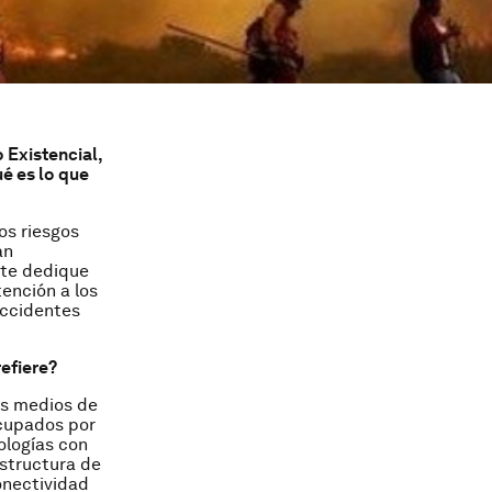
 Existencial,
ué es lo que
os riesgos
an
nte dedique
ención a los
accidentes
efiere?
os medios de
cupados por
ologías con
estructura de
onectividad