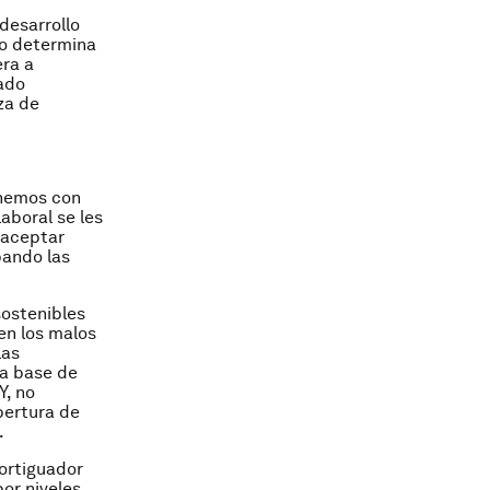
desarrollo
to determina
era a
ado
za de
enemos con
aboral se les
 aceptar
ando las
sostenibles
en los malos
las
la base de
Y, no
bertura de
.
ortiguador
or niveles