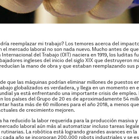
dría reemplazar mi trabajo? Los temores acerca del impacto
n el mercado laboral no son nada nuevo. Mucho antes de que
Internacional del Trabajo (OIT) naciera en 1919, los luditas f
bajadores ingleses del inicio del siglo XIX que destruyeron 
 reducían la mano de obra y que estaban reemplazando sus 
de que las máquinas podrían eliminar millones de puestos e
rabajo globalizados es verdadera, y llega en un momento en e
dial ya está enfrentando una importante crisis de empleo.
n los países del Grupo de 20 es de aproximadamente 54 mill
tar hasta más de 60 millones para el año 2018, a menos que
ctuales de crecimiento mejoren.
a ha reducido la labor requerida para la producción masiva y
mercado laboral aún más al automatizar incluso tareas legale
 rutinarias. La robótica está logrando grandes avances en la
 cada año se incorporan 200,000 robots industriales y se e