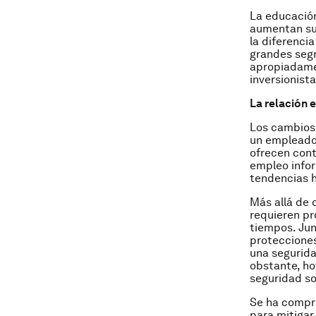
La educación
aumentan su
la diferenci
grandes segm
apropiadame
inversionist
La relación
Los cambios 
un empleador
ofrecen cont
empleo infor
tendencias h
Más allá de 
requieren pr
tiempos. Ju
protecciones
una segurida
obstante, ho
seguridad so
Se ha compr
para mitigar