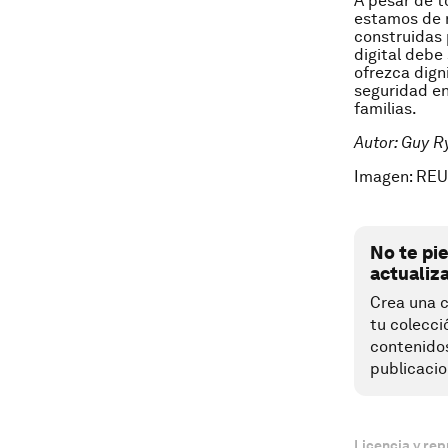
A pesar de t
estamos de r
construidas 
digital debe
ofrezca dign
seguridad en
familias.
Autor: Guy Ry
Imagen: REU
No te pi
actualiz
Crea una c
tu colecci
contenido
publicacio
Licencia y rep