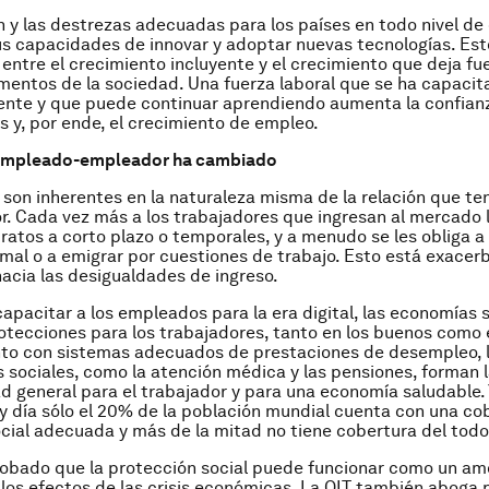
 y las destrezas adecuadas para los países en todo nivel de 
s capacidades de innovar y adoptar nuevas tecnologías. Es
a entre el crecimiento incluyente y el crecimiento que deja fu
entos de la sociedad. Una fuerza laboral que se ha capacit
nte y que puede continuar aprendiendo aumenta la confian
as y, por ende, el crecimiento de empleo.
 empleado-empleador ha cambiado
son inherentes en la naturaleza misma de la relación que t
. Cada vez más a los trabajadores que ingresan al mercado l
ratos a corto plazo o temporales, y a menudo se les obliga a
mal o a emigrar por cuestiones de trabajo.
Esto está exacerb
acia las desigualdades de ingreso.
capacitar a los empleados para la era digital, las economías 
otecciones para los trabajadores, tanto en los buenos como 
nto con sistemas adecuados de prestaciones de desempleo, 
 sociales, como la atención médica y las pensiones, forman 
d general para el trabajador y para una economía saludable. 
y día sólo el 20% de la población mundial cuenta con una co
cial adecuada y más de la mitad no tiene cobertura del todo
obado que la protección social puede funcionar como un am
 los efectos de las crisis económicas
. La OIT también aboga p