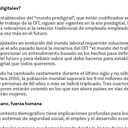
digitales?
establecidos del “mundo predigital”, que están codificados e
e trabajo de la OIT, siguen aún vigentes en la era posdigital.
 relevantes si la relación tradicional de empleado-emplead
a vez más en el futuro.
jidades en evolución del mundo laboral requerirán solucion
ue el año pasado lancé la iniciativa del OIT “el mundo del tra
oporcionar un entendimiento basado en los hechos para defin
el futuro y para debatir sobre qué debe hacerse para establ
gital que todos queremos.
o ha cambiado vastamente durante el último siglo y no sólo
Para 2050, la población mundial superará los 9 mil millones d
 personas de 60 años o más se habrá triplicado. Tres cuartos
ores estarán viviendo en los que son ahora países en vías de
erán mujeres.
ano, fuerza humana
contexto demográfico tiene implicaciones profundas para lo
os sistemas de seguridad social, el empleo y el desarrollo eco