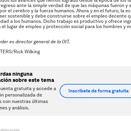
odos los avances que hemos logrado desde la época de los lu
egreso ante la simple verdad de que las máquinas fueron y 
por el cerebro y la fuerza humanos. Ahora y en el futuro, la 
 ser sostenible y debe construirse sobre el empleo decente q
idad a los humanos.
Dicho trabajo es productivo y ofrece ing
 el lugar de empleo y protección social para los hombres y m
der es director general de la OIT.
TERS/Rick Wilking
erdas ninguna
ación sobre este tema
uenta gratuita y accede a
Inscríbete de forma gratuita
ón personalizada de
s con nuestras últimas
nes y análisis.
ublicación