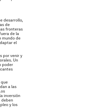
e desarrollo,
nas de
as fronteras
fuera de la
n mundo de
daptar el
 por venir y
orales. Un
o poder
acantes
s que
dan a las
Los
a inversión
as deben
pleo y los