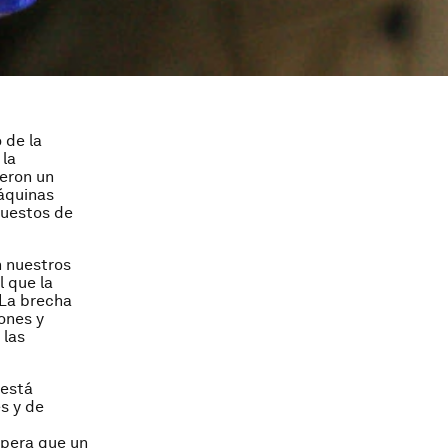
 de la
 la
ueron un
máquinas
puestos de
n nuestros
l que la
 La brecha
ones y
 las
 está
s y de
spera que un