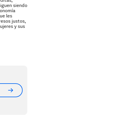
ditas,
siguen siendo
economía
ue les
resos justos,
ujeres y sus