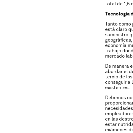
total de 1,5 
Tecnología d
Tanto como p
está claro q
suministro q
geográficas,
economía mu
trabajo don
mercado labo
De manera es
abordar el d
tercio de lo
conseguir a 
existentes.
Debemos cons
proporcionan
necesidades 
empleadores 
en las destr
estar nutrid
exámenes de