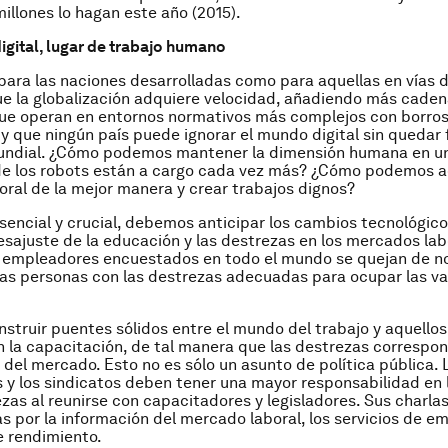
millones lo hagan este año (2015).
igital, lugar de trabajo humano
ara las naciones desarrolladas como para aquellas en vías d
ue la globalización adquiere velocidad, añadiendo más cade
ue operan en entornos normativos más complejos con borros
 y que ningún país puede ignorar el mundo digital sin quedar 
ndial. ¿Cómo podemos mantener la dimensión humana en u
de los robots están a cargo cada vez más? ¿Cómo podemos a
ral de la mejor manera y crear trabajos dignos?
encial y crucial, debemos anticipar los cambios tecnológicos
esajuste de la educación y las destrezas en los mercados lab
s empleadores encuestados en todo el mundo se quejan de n
las personas con las destrezas adecuadas para ocupar las v
truir puentes sólidos entre el mundo del trabajo y aquello
 la capacitación, de tal manera que las destrezas correspon
del mercado. Esto no es sólo un asunto de política pública. 
y los sindicatos deben tener una mayor responsabilidad en l
ezas al reunirse con capacitadores y legisladores. Sus charl
as por la información del mercado laboral, los servicios de em
 rendimiento.