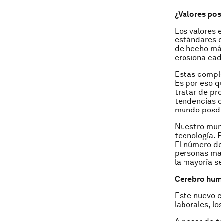
¿Valores pos
Los valores 
estándares d
de hecho más
erosiona cad
Estas comple
Es por eso q
tratar de pr
tendencias d
mundo posdi
Nuestro mund
tecnología. 
El número de
personas may
la mayoría s
Cerebro hum
Este nuevo 
laborales, l