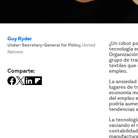
Guy Ryder
¿Un robot po
Under-Secretary-General for Policy
,
United
tecnología e
Nations
Organización 
grupo de tra
textiles que
Comparte:
empleo.
La ansiedad 
lugares de t
economía mun
del empleo e
podría aumen
tendencias a
La tecnologí
vaciando el 
contabilidad
manufactura: