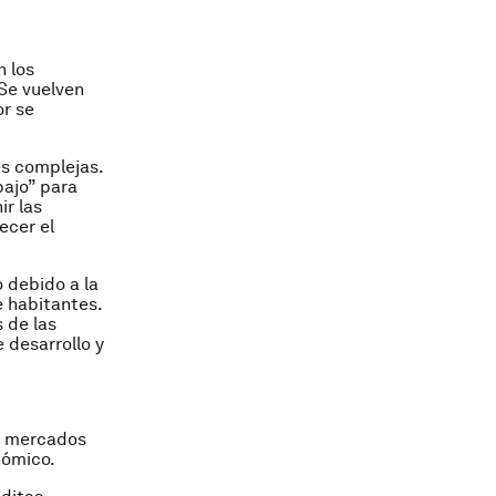
n los
 Se vuelven
or se
es complejas.
bajo” para
ir las
ecer el
 debido a la
e habitantes.
 de las
 desarrollo y
s mercados
nómico.