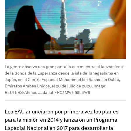
La gente observa una gran pantalla que muestra el lanzamiento
de la Sonda de la Esperanza desde la isla de Tanegashima en
Japón, en el Centro Espacial Mohammed bin Rashid en Dubai,
Emiratos Árabes Unidos, el 20 de julio de 2020.
Image:
REUTERS/Ahmed Jadallah - RC2MWH98LBW8
Los EAU anunciaron por primera vez los planes
para la misión en 2014 y lanzaron un Programa
Espacial Nacional en 2017 para desarrollar la