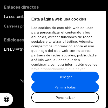
Enlaces directos
La sostenibilidad en el Foro
Esta página web usa cookies
Carreras profesionales
Las cookies de este sitio web se usan
para personalizar el contenido y los
anuncios, ofrecer funciones de redes
Ediciones en otros idiomas
sociales y analizar el tráfico. Además,
compartimos información sobre el uso
EN
ES
中文
日本語
▪
▪
▪
que haga del sitio web con nuestros
partners de redes sociales, publicidad y
análisis web, quienes pueden
combinarla con otra información que les
haya proporcionado o que hayan
recopilado a partir del uso que haya
Denegar
hecho de sus servicios.
Política de privacidad y normas de uso
Permitir todas
Sitemap
Personalizar
©
2026
Foro Económico Mundial
EN
ES
中文
日本語