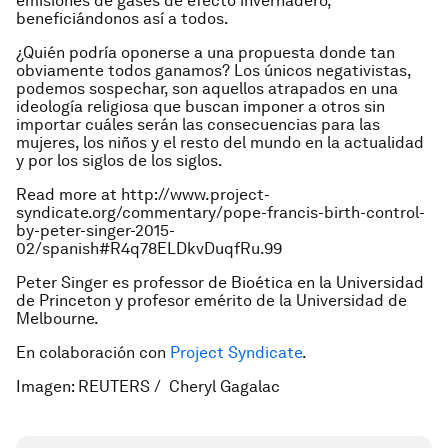
emisiones de gases de efecto invernadero,
beneficiándonos así a todos.
¿Quién podría oponerse a una propuesta donde tan
obviamente todos ganamos? Los únicos negativistas,
podemos sospechar, son aquellos atrapados en una
ideología religiosa que buscan imponer a otros sin
importar cuáles serán las consecuencias para las
mujeres, los niños y el resto del mundo en la actualidad
y por los siglos de los siglos.
Read more at http://www.project-
syndicate.org/commentary/pope-francis-birth-control-
by-peter-singer-2015-
02/spanish#R4q78ELDkvDuqfRu.99
Peter Singer es professor de Bioética en la Universidad
de Princeton y profesor emérito de la Universidad de
Melbourne.
En colaboración con
Project Syndicate
.
Imagen: REUTERS / Cheryl Gagalac