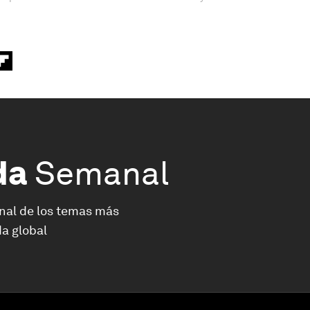
da
Semanal
nal de los temas más
a global