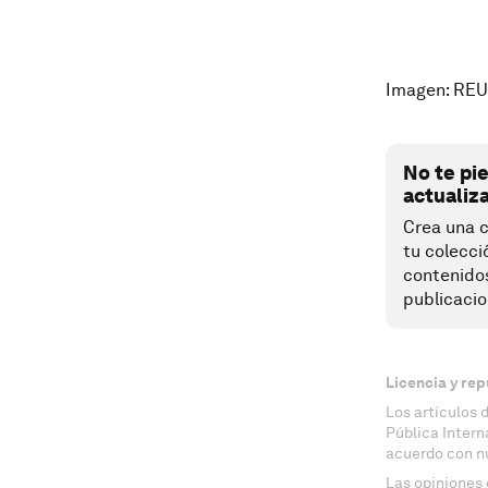
Imagen: RE
No te pi
actualiz
Crea una c
tu colecci
contenido
publicacio
Licencia y rep
Los artículos 
Pública Inter
acuerdo con n
Las opiniones 