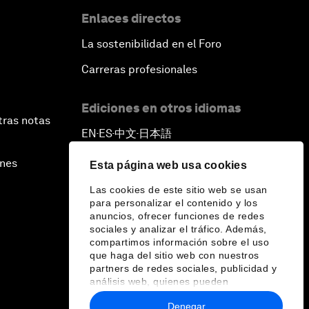
Enlaces directos
La sostenibilidad en el Foro
Carreras profesionales
Ediciones en otros idiomas
tras notas
EN
ES
中文
日本語
▪
▪
▪
ines
Esta página web usa cookies
Las cookies de este sitio web se usan
para personalizar el contenido y los
anuncios, ofrecer funciones de redes
sociales y analizar el tráfico. Además,
compartimos información sobre el uso
que haga del sitio web con nuestros
partners de redes sociales, publicidad y
análisis web, quienes pueden
combinarla con otra información que les
Denegar
haya proporcionado o que hayan