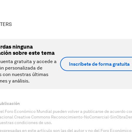
UTERS
erdas ninguna
ación sobre este tema
uenta gratuita y accede a
Inscríbete de forma gratuita
ón personalizada de
s con nuestras últimas
nes y análisis.
ublicación
del Foro Económico Mundial pueden volver a publicarse de acuerdo con
nacional Creative Commons Reconocimiento-NoComercial-SinObraDeri
uestras condiciones de uso.
expresadas en este artículo son las del autor y no del Foro Económico