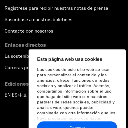
Regístrese para recibir nuestras notas de prensa
Suscríbase a nuestros boletines
Contacte con nosotros
Enlaces directos
La sostenibilidad en el Foro
Esta página web usa cookies
Carreras profesionales
Las cookies de este sitio web se usan
para personalizar el contenido y los
anuncios, ofrecer funciones de redes
Ediciones en otros idiomas
sociales y analizar el tráfico. Además,
compartimos información sobre el uso
EN
ES
中文
日本語
▪
▪
▪
que haga del sitio web con nuestros
partners de redes sociales, publicidad y
análisis web, quienes pueden
combinarla con otra información que les
haya proporcionado o que hayan
recopilado a partir del uso que haya
Denegar