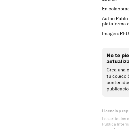
En colabora
Autor: Pablo
plataforma d
Imagen: RE
No te pi
actualiz
Crea una c
tu colecci
contenido
publicacio
Licencia y rep
Los artículos 
Pública Inter