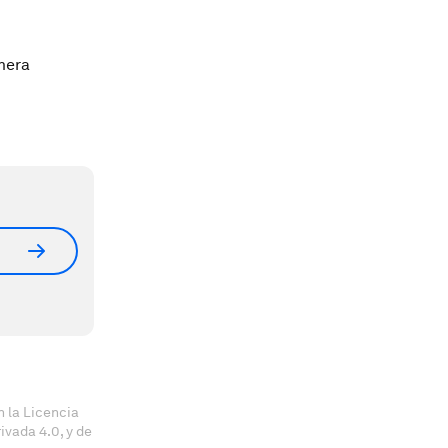
mera
 la Licencia
vada 4.0, y de