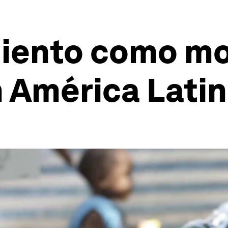
iento como mo
n América Lati