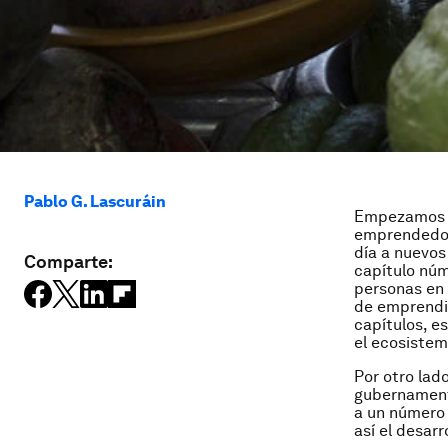
Pablo G. Lascuráin
Empezamos p
emprendedore
día a nuevo
Comparte:
capítulo núm
personas en 
de emprendi
capítulos, e
el ecosistem
Por otro lad
gubernamenta
a un número
así el desar