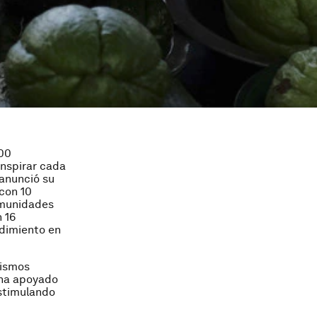
00
inspirar cada
anunció su
 con 10
comunidades
 16
ndimiento en
nismos
 ha apoyado
stimulando