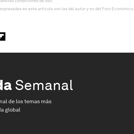
uestras condiciones de uso.
expresadas en este artículo son las del autor y no del Foro Económico
da
Semanal
nal de los temas más
a global