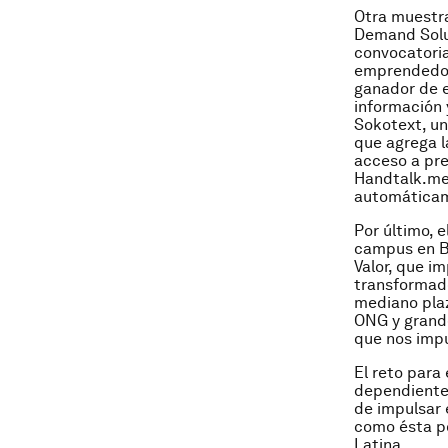
Otra muestra
Demand Solut
convocatoria
emprendedor
ganador de e
información y
Sokotext, un
que agrega l
acceso a pre
Handtalk.me,
automáticame
Por último, 
campus en B
Valor, que i
transformado
mediano pla
ONG y grand
que nos impu
El reto para 
dependientes
de impulsar 
como ésta p
Latina.