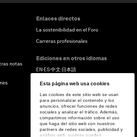
Enlaces directos
La sostenibilidad en el Foro
Carreras profesionales
Ediciones en otros idiomas
tras notas
EN
ES
中文
日本語
▪
▪
▪
ines
Esta página web usa cookies
Las cookies de este sitio web se usan
para personalizar el contenido y los
anuncios, ofrecer funciones de redes
sociales y analizar el tráfico. Además,
compartimos información sobre el uso
que haga del sitio web con nuestros
partners de redes sociales, publicidad y
análisis web, quienes pueden