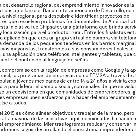
 del desarrollo regional del emprendimiento innovador es la i
ions, que lanzo el Banco Interamericano de Desarrollo, con
 a nivel regional para descubrir e identificar proyectos de
es que resuelven problemas fundamentales de América Lati
sta iniciativa fue Chipsafer, una plataforma que brinda servi
 localización para el productor rural. Entre los finalistas est
a aplicación que crea un grupo virtual de compra vía teléfon
a demanda de los pequeños tenderos en los barrios margina
cios mayoristas, transferibles a sus consumidores finales, o
 una aplicación para teléfonos inteligentes y tabletas, que 
nte el contenido al lenguaje de señas.
el compromiso con la región de empresas como Google y la ap
rasil, los programas de empresas como FEMSA a través de 
mpulsa a jóvenes mexicanos de entre 14 a 24 años a vivir la ex
ra para liderar el cambio social, son señales de que se visl
zo un ecosistema en que comunidades de emprendedores, g
es empresas unen esfuerzos para hacer del emprendimiento
lse a todos.
el 2015 es cómo alinear objetivos y trabajar de la mano, pero 
. La mayoría de las iniciativas aquí mencionadas ha nacido
el emprendimiento. Mientras logremos replicar y conservar in
odremos seguir desarrollando el ecosistema emprendedor e