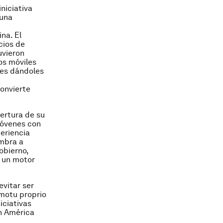
niciativa
 una
na. El
cios de
uvieron
os móviles
les dándoles
convierte
ertura de su
Jóvenes con
periencia
umbra a
obierno,
 un motor
evitar ser
 motu proprio
iciativas
n América