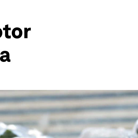
tor
na