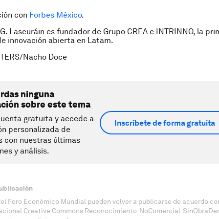
ción con
Forbes México
.
 G. Lascuráin es fundador de Grupo CREA e INTRINNO, la pri
e innovación abierta en Latam.
UTERS/Nacho Doce
erdas ninguna
ación sobre este tema
uenta gratuita y accede a
Inscríbete de forma gratuita
ón personalizada de
s con nuestras últimas
nes y análisis.
ublicación
del Foro Económico Mundial pueden volver a publicarse de acuerdo con
nacional Creative Commons Reconocimiento-NoComercial-SinObraDeri