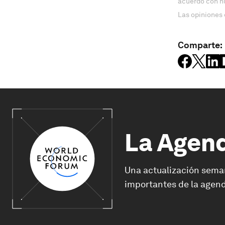
acuerdo con n
Las opiniones 
Comparte:
La Agen
Una actualización sema
importantes de la agend