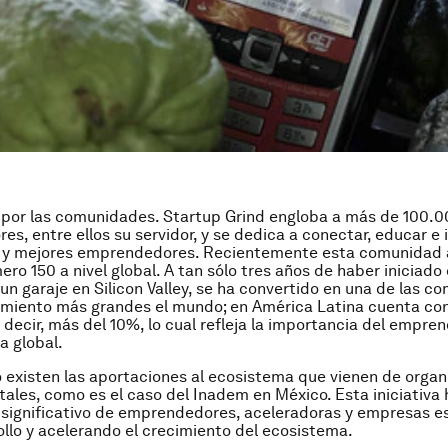
or las comunidades. Startup Grind engloba a más de 100.0
s, entre ellos su servidor, y se dedica a conectar, educar e 
s y mejores emprendedores. Recientemente esta comunidad 
ero 150 a nivel global. A tan sólo tres años de haber iniciado
un garaje en Silicon Valley, se ha convertido en una de las 
miento más grandes el mundo; en América Latina cuenta con
s decir, más del 10%, lo cual refleja la importancia del empre
a global.
o existen las aportaciones al ecosistema que vienen de orga
les, como es el caso del Inadem en México. Esta iniciativa
 significativo de emprendedores, aceleradoras y empresas e
rollo y acelerando el crecimiento del ecosistema.