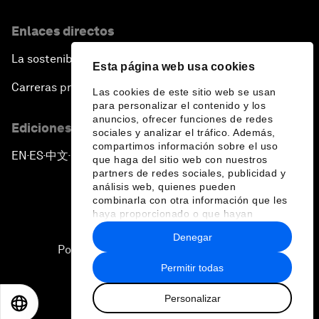
Enlaces directos
La sostenibilidad en el Foro
Esta página web usa cookies
Carreras profesionales
Las cookies de este sitio web se usan
para personalizar el contenido y los
anuncios, ofrecer funciones de redes
Ediciones en otros idiomas
sociales y analizar el tráfico. Además,
compartimos información sobre el uso
EN
ES
中文
日本語
▪
▪
▪
que haga del sitio web con nuestros
partners de redes sociales, publicidad y
análisis web, quienes pueden
combinarla con otra información que les
haya proporcionado o que hayan
recopilado a partir del uso que haya
Denegar
hecho de sus servicios.
Política de privacidad y normas de uso
Permitir todas
Sitemap
Personalizar
©
2026
Foro Económico Mundial
EN
ES
中文
日本語