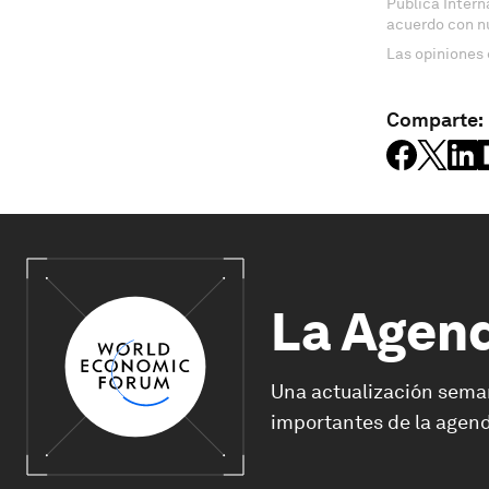
Pública Inter
acuerdo con n
Las opiniones 
Comparte:
La Agen
Una actualización sema
importantes de la agend