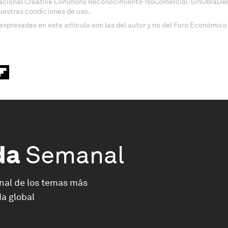
nacional Creative Commons Reconocimiento-NoComercial-SinObraDeri
uestras condiciones de uso.
expresadas en este artículo son las del autor y no del Foro Económico
da
Semanal
nal de los temas más
a global