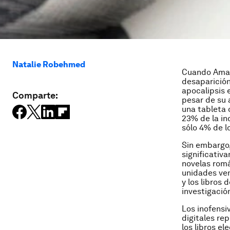
Natalie Robehmed
Cuando Amazo
desaparición
apocalipsis 
Comparte:
pesar de su 
una tableta 
23% de la in
sólo 4% de l
Sin embargo,
significativ
novelas romá
unidades ven
y los libros
investigació
Los inofensi
digitales re
los libros e