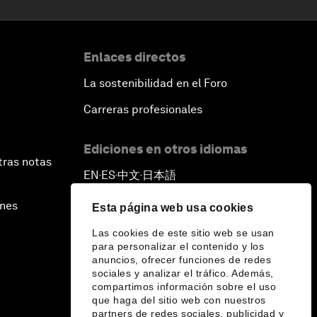
Enlaces directos
La sostenibilidad en el Foro
Carreras profesionales
Ediciones en otros idiomas
tras notas
EN
ES
中文
日本語
▪
▪
▪
ines
Esta página web usa cookies
Las cookies de este sitio web se usan
para personalizar el contenido y los
anuncios, ofrecer funciones de redes
sociales y analizar el tráfico. Además,
compartimos información sobre el uso
que haga del sitio web con nuestros
partners de redes sociales, publicidad y