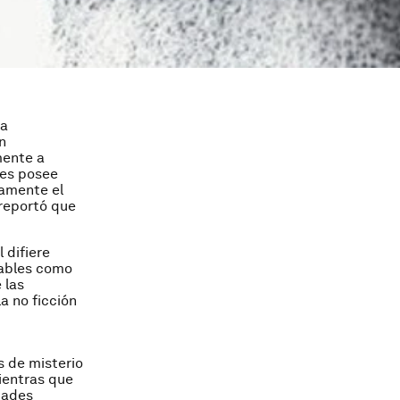
la
n
mente a
ses posee
damente el
reportó que
 difiere
ables
como
 las
a no ficción
s de misterio
ientras que
dades