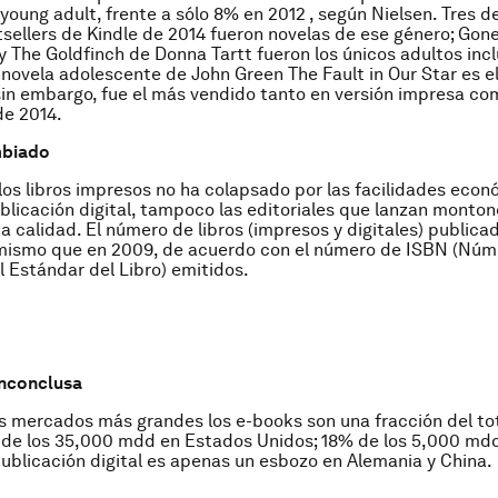
young adult
, frente a sólo 8% en 2012 , según Nielsen. Tres d
sellers de Kindle de 2014 fueron novelas de ese género;
Gone
 y
The Goldfinch
de Donna Tartt fueron los únicos adultos incl
 novela adolescente de John Green
The Fault in Our Star
es e
in embargo, fue el más vendido tanto en versión impresa co
de 2014.
mbiado
 los libros impresos no ha colapsado por las facilidades eco
blicación digital, tampoco las editoriales que lanzan monton
a calidad. El número de libros (impresos y digitales) publica
l mismo que en 2009, de acuerdo con el número de ISBN (Núm
l Estándar del Libro) emitidos.
inconclusa
os mercados más grandes los e-books son una fracción del tot
 de los 35,000 mdd en Estados Unidos; 18% de los 5,000 md
 publicación digital es apenas un esbozo en Alemania y China.