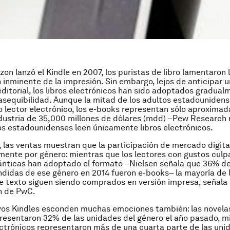
n lanzó el Kindle en 2007, los puristas de libro lamentaron 
 inminente de la impresión. Sin embargo, lejos de anticipar u
editorial, los libros electrónicos han sido adoptados gradual
asequibilidad. Aunque la mitad de los adultos estadouniden
o lector electrónico, los e-books representan sólo aproxima
dustria de 35,000 millones de dólares (mdd) –Pew Research 
os estadounidenses leen únicamente libros electrónicos.
 las ventas muestran que la participación de mercado digital
amente por género: mientras que los lectores con
gustos culp
nticas han adoptado el formato –Nielsen señala que 36% de
didas de ese género en 2014 fueron e-books– la mayoría de l
 de texto siguen siendo comprados en versión impresa, señala
n de PwC.
vos Kindles esconden muchas emociones también: las novela
presentaron 32% de las unidades del género el año pasado, m
lectrónicos representaron más de una cuarta parte de las uni