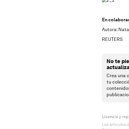
En colabora
Autora: Nata
REUTERS
No te pi
actualiz
Crea una c
tu colecci
contenido
publicacio
Licencia y rep
Los artículos 