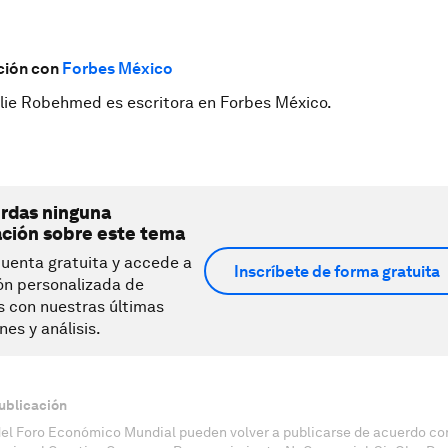
ción con
Forbes México
lie Robehmed es escritora en Forbes México.
erdas ninguna
ación sobre este tema
uenta gratuita y accede a
Inscríbete de forma gratuita
ón personalizada de
s con nuestras últimas
nes y análisis.
ublicación
del Foro Económico Mundial pueden volver a publicarse de acuerdo con