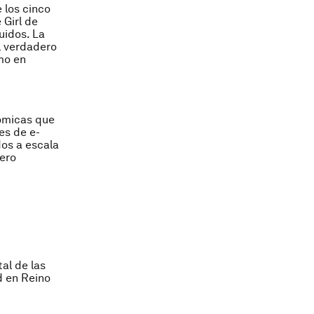
e los cinco
 Girl
de
uidos. La
l verdadero
mo en
nómicas que
es de e-
dos a escala
ero
al de las
d en Reino