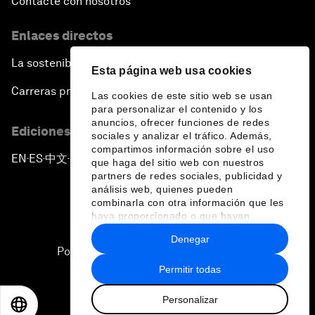
Contacte con nosotros
Enlaces directos
La sostenibilidad en el Foro
Esta página web usa cookies
Carreras profesionales
Las cookies de este sitio web se usan
para personalizar el contenido y los
anuncios, ofrecer funciones de redes
Ediciones en otros idiomas
sociales y analizar el tráfico. Además,
compartimos información sobre el uso
EN
ES
中文
日本語
▪
▪
▪
que haga del sitio web con nuestros
partners de redes sociales, publicidad y
análisis web, quienes pueden
combinarla con otra información que les
haya proporcionado o que hayan
recopilado a partir del uso que haya
Denegar
hecho de sus servicios.
Política de privacidad y normas de uso
Permitir todas
Sitemap
Personalizar
©
2026
Foro Económico Mundial
EN
ES
中文
日本語