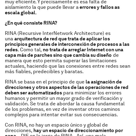
muy eficiente. Y precisamente es esa falta de
aislamiento la que puede llevar a
errores y fallos as
escala global.
¿En qué consiste RINA?
RINA (Recursive InterNetwork Architecture) es
una
arquitectura de red que trata de aplicar los
principios generales de interconexión de procesos a las
redes
. Como tal,
no trata de arreglar Internet con una
capa más de parches sino que cambia su diseño
de
manera que esto permita superar las limitaciones
actuales, haciendo que las conexiones entre redes sean
más fiables, predecibles y baratas.
RINA se basa en el principio de que
la asignación de
direcciones y otros aspectos de las operaciones de red
deben ser automatizados
para minimizar los errores
humanos y permitir un mayor grado de verificación y
validación. Se trata de abordar la causa fundamental
de los problemas, en vez de inventar otros caminos
complejos para intentar evitar sus consecuencias.
Con RINA, no hay un espacio único y global de
direcciones,
hay un espacio de direccionamiento por
capa
– DIF en la jerga de RINA-. Así, una mala