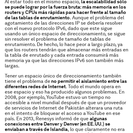
Al estar todo en el mismo espacio,
la escalabilidad sólo
se puede lograr por la fuerza bruta: más memoria en los
routers y CPUs más rápidas para hacer frente al tamaño
de las tablas de enrutamiento
. Aunque el problema del
agotamiento de las direcciones IP se debería resolver
con el nuevo protocolo IPv6, dado que este sigue
usando un único espacio de direccionamiento, se sigue
sin resolver el problema de tamaño de tablas de
enrutamiento. De hecho, lo hace peor a largo plazo, ya
que los routers tendrán que almacenar más entradas en
la tabla de enrutado y cada entrada consumirá más
memoria ya que las direcciones IPv6 son también más
largas.
Tener un espacio único de direccionamiento también
tiene el problema de
no permitir el aislamiento entre las
diferentes redes de Internet
. Todo el mundo opera en
ese espacio y eso ha producido algunos problemas. En
2008, por ejemplo, YouTube estuvo un tiempo no
accesible a nivel mundial después de que un proveedor
de servicios de Internet de Pakistán alterara una ruta
en el intento de bloquear el acceso a YouTube en ese
país. En 2013, Renesys informó de que
algunas
conexiones entre Denver y Denver (en
EE.UU
.) se
enviaban a través de Islandia
, lo que claramente no era