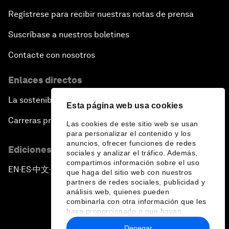
Regístrese para recibir nuestras notas de prensa
Suscríbase a nuestros boletines
Contacte con nosotros
Enlaces directos
La sostenibilidad en el Foro
Esta página web usa cookies
Carreras profesionales
Las cookies de este sitio web se usan
para personalizar el contenido y los
anuncios, ofrecer funciones de redes
Ediciones en otros idiomas
sociales y analizar el tráfico. Además,
compartimos información sobre el uso
EN
ES
中文
日本語
▪
▪
▪
que haga del sitio web con nuestros
partners de redes sociales, publicidad y
análisis web, quienes pueden
combinarla con otra información que les
haya proporcionado o que hayan
recopilado a partir del uso que haya
Denegar