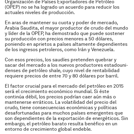
Organización de Países Exportadores de Petróleo
(OPEP) no se ha logrado un acuerdo para reducir los
actuales niveles de producción.
En aras de mantener su cuota y poder de mercado,
Arabia Saudita, el mayor productor de crudo del mun­do
y líder de la OPEP, ha demostrado que puede sostener
su producción con precios menores a 50 dólares,
poniendo en aprietos a países alta­mente dependientes
de los ingresos petroleros, como Irán y Venezuela.
Con esos precios, los saudíes pre­tenden quebrar y
sacar del mercado a los nuevos productores estadouni­
denses de petróleo shale, cuyo nivel de rentabilidad
requiere precios de entre 70 y 80 dólares por barril.
El factor crucial para el mercado del petróleo en 2015
será el creci­miento económico mundial. Si éste
continúa débil, los precios podrían caer aún más o
mantenerse errá­ticos. La volatilidad del precio del
crudo, tiene consecuencias económi­cas y políticas
desafortunadas para muchos países emergentes que
son dependientes de la exportación de energéticos. Sin
embargo, el petróleo barato resulta benéfico en un
entor­no de crecimiento global endeble.