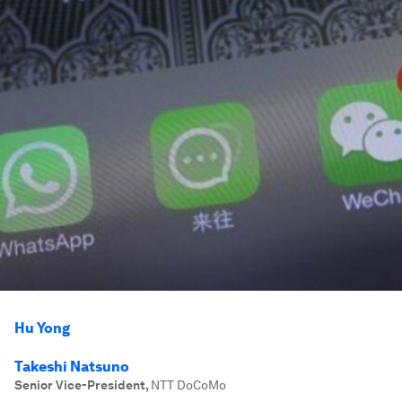
Hu Yong
Takeshi Natsuno
Senior Vice-President
,
NTT DoCoMo