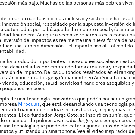
 escalón más bajo. Muchas de las personas más pobres viven
 de crear un capitalismo más inclusivo y sostenible ha llevado
e innovación social, respaldado por la supuesta inversión de 
caracterizadas por la búsqueda de impacto social y/o ambien
ilidad financiera. Aunque a veces se refieren a esto como un
la inversión de impactos es realmente una nueva forma de ha
oduce una tercera dimensión – el impacto social – al modelo 
entabilidad.
na ha producido importantes innovaciones sociales en estos
eron desarrolladas por emprendedores creativos y respalda
versión de impacto. De los 50 fondos resaltados en el rankin
13 están concentrados geográficamente en América Latina e i
ivienda, educación, salud, servicios financieros asequibles y 
e pequeños negocios.
plo de una tecnología innovadora que podría causar un gra
 empresa
Miroculus
, que está desarrollando una tecnología pa
ecoz del cáncer que podría ser más barata, mejor y más inte
entes. El co-fundador, Jorge Soto, se inspiró en su tía, que r
 de un cáncer de pulmón avanzado. Jorge y sus compañeros 
n una tecnología que puede detectar algunos tipos de cánce
inutos y utilizando un smartphone. Vea el vídeo inspirador de