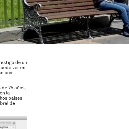
testigo de un
puede ver en
an una
 de 75 años,
en la
hos países
bral de