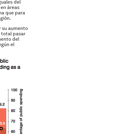
guales del
 en áreas
ema que para
gión.
 y su aumento
 total pasar
mento del
egún el