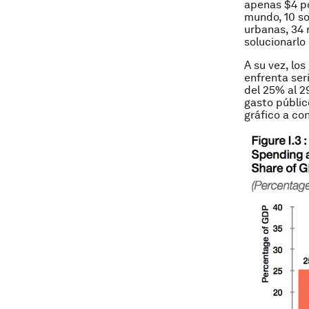
apenas $4 po
mundo, 10 so
urbanas, 34 
solucionarlo
A su vez, lo
enfrenta seri
del 25% al 2
gasto públic
gráfico a co