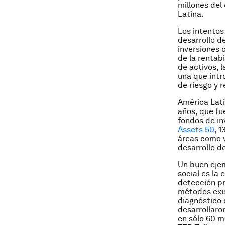
millones del
Latina.
Los intentos
desarrollo d
inversiones 
de la rentab
de activos, 
una que intr
de riesgo y r
América Lati
años, que fu
fondos de in
Assets 50
, 
áreas como v
desarrollo d
Un buen ejem
social es la
detección pr
métodos exist
diagnóstico
desarrollaro
en sólo 60 m