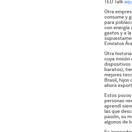
TED Talk
aqu
Otra empres
consume y ge
para poblac
con energía 
gastos y a l
supuestament
Emiratos Ára
Otra histori
cuya misión 
dispositivos
baratos), ti
mejores tec
Brasil, hijo
ahora export
Estos pocos 
personas nec
aprendí sie
las que desc
pasión, su m
algunos de 
Es inspirado