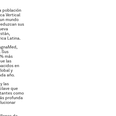
a población
ca Vertical
 un mundo
 reduzcan sus
nueva
istán,
ica Latina.
MagnaMed,
. Sus
40% más
ue las
nacidos en
lobal y
ada año.
y las
 clave que
ctantes como
más profunda
lucionar
illones de