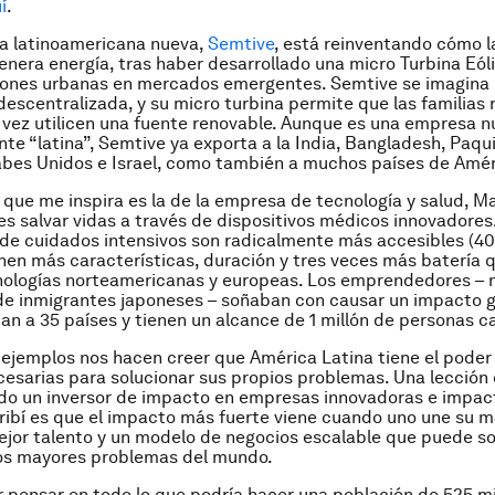
í
.
a latinoamericana nueva,
Semtive
, está reinventando cómo l
nera energía, tras haber desarrollado una micro Turbina Eóli
iones urbanas en mercados emergentes. Semtive se imagina
descentralizada, y su micro turbina permite que las familias
a vez utilicen una fuente renovable. Aunque es una empresa 
e “latina”, Semtive ya exporta a la India, Bangladesh, Paqu
bes Unidos e Israel, como también a muchos países de Amér
a que me inspira es la de la empresa de tecnología y salud, 
es salvar vidas a través de dispositivos médicos innovadores
 de cuidados intensivos son radicalmente más accesibles (
enen más características, duración y tres veces más batería q
nologías norteamericanas y europeas. Los emprendedores – 
s de inmigrantes japoneses – soñaban con causar un impacto g
an a 35 países y tienen un alcance de 1 millón de personas c
ejemplos nos hacen creer que América Latina tiene el poder 
esarias para solucionar sus propios problemas. Una lección
ndo un inversor de impacto en empresas innovadoras e impa
ribí es que el impacto más fuerte viene cuando uno une su 
ejor talento y un modelo de negocios escalable que puede so
los mayores problemas del mundo.
r pensar en todo lo que podría hacer una población de 525 m