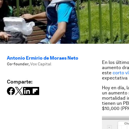
Antonio Ermirio de Moraes Neto
En los últim
Co-founder
,
Vox Capital
aumento dra
este
corto v
expectativa 
Comparte:
Hoy en día, 
un aumento s
mortalidad 
tienen un PB
$10,000 (PPA