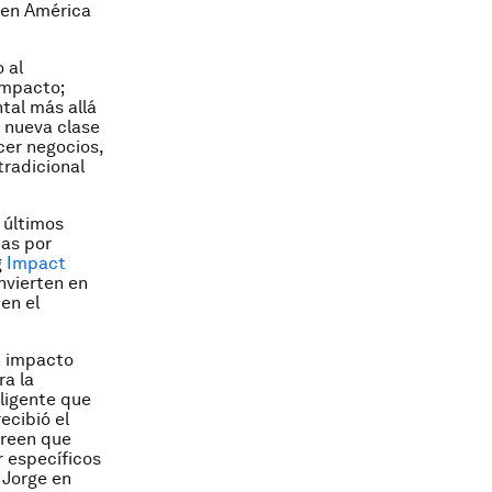
 en América
 al
impacto;
tal más allá
a nueva clase
cer negocios,
tradicional
 últimos
das por
g
Impact
nvierten en
en el
n impacto
ra la
ligente que
ecibió el
creen que
r específicos
 Jorge en