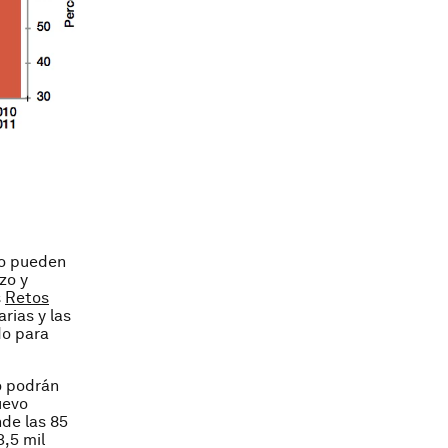
no pueden
zo y
s
Retos
rias y las
do para
o podrán
uevo
de las 85
,5 mil