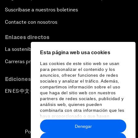
Suscríbase a nuestros boletines
Contacte con nosotros
Enlaces directos
La sostenibilidad en el Foro
Esta página web usa cookies
Carreras profesionales
Las cookies de este sitio web se usan
para personalizar el contenido y los
anuncios, ofrecer funciones de redes
Ediciones en otros idiomas
sociales y analizar el tráfico. Además,
compartimos información sobre el uso
EN
ES
中文
日本語
▪
▪
▪
que haga del sitio web con nuestros
partners de redes sociales, publicidad y
análisis web, quienes pueden
combinarla con otra información que les
haya proporcionado o que hayan
recopilado a partir del uso que haya
Denegar
hecho de sus servicios.
Política de privacidad y normas de uso