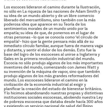
Los escoces lideraron el camino durante la Ilustración,
no sólo en
La riqueza de las naciones
de Adam Smith y
su idea de un mundo abierto y de un libre comercio
liberado del mercantilismo, sino también con la más
poderosa idea que aparece en su
Teoría de los
sentimientos morales
de un mundo unido por la
empatía; su idea de que, de ponernos en el lugar de
otras personas –lo que se conocía como ‘el círculo de
empatía’– hizo que la gente pensara más allá de su
inmediato círculo familiar, aunque fuera de manera vaga
y distante, y sentir el dolor de los demás. Esto fue la
base del logro de los escoceses al unirse a Inglaterra y
Gales en la primera revolución industrial del mundo.
Escocia no sólo produjo algunos de los más importantes
inventores del mundo, comenzando con James Watt y
su invención de la máquina de vapor, sino que también
produjo algunos de los más grandes reformadores del
mundo. Los escoceses lideraron el camino en la
civilización de la economía industrial al exigir y
planificar la creación del estado de bienestar británico.
Y lo hicimos abandonando nuestras propias y distintivas
instituciones sociales escocesas, aboliendo nuestra Ley
de pobreza escocesa que databa desde hacía 300 años
y exigiendo un servicio nacional de salud del Reino