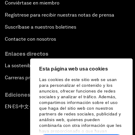
Conviértase en miembro
Regístrese para recibir nuestras notas de prensa
Suscríbase a nuestros boletines
Contacte con nosotros
Enlaces directos
La sostenibilidad en el Foro
Esta página web usa cookies
Carreras profesionales
Las cookies de este sitio web se usan
para personalizar el contenido y los
anuncios, ofrecer funciones de redes
Ediciones en otros idiomas
sociales y analizar el tráfico. Además,
compartimos información sobre el uso
EN
ES
中文
日本語
▪
▪
▪
que haga del sitio web con nuestros
partners de redes sociales, publicidad y
análisis web, quienes pueden
combinarla con otra información que les
haya proporcionado o que hayan