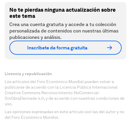
No te pierdas ninguna actualización sobre
este tema
Crea una cuenta gratuita y accede a tu colección
personalizada de contenidos con nuestras últimas
publicaciones y análisis.
Inscríbete de forma gratuita
Licencia y republicación
Los artículos del Foro Económico Mundial pueden volver a
publicarse de acuerdo con la Licencia Pública Internacional
Creative Commons Reconocimiento-NoComercial-
SinObraDerivada 4.0, y de acuerdo con nuestras condiciones de
uso.
Las opiniones expresadas en este artículo son las del autor y no
del Foro Económico Mundial.