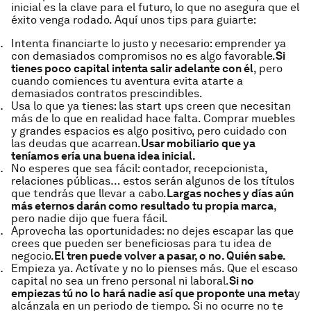
inicial es la clave para el futuro, lo que no asegura que el
éxito venga rodado. Aquí unos tips para guiarte:
Intenta financiarte lo justo y necesario: emprender ya
con demasiados compromisos no es algo favorable.
Si
tienes poco capital intenta salir adelante con él
, pero
cuando comiences tu aventura evita atarte a
demasiados contratos prescindibles.
Usa lo que ya tienes: las start ups creen que necesitan
más de lo que en realidad hace falta. Comprar muebles
y grandes espacios es algo positivo, pero cuidado con
las deudas que acarrean.
Usar mobiliario que ya
teníamos ería una buena idea inicial.
No esperes que sea fácil: contador, recepcionista,
relaciones públicas… estos serán algunos de los títulos
que tendrás que llevar a cabo.
Largas noches y días aún
más eternos darán como resultado tu propia marca
,
pero nadie dijo que fuera fácil.
Aprovecha las oportunidades: no dejes escapar las que
crees que pueden ser beneficiosas para tu idea de
negocio.
El tren puede volver a pasar, o no. Quién sabe.
Empieza ya. Actívate y no lo pienses más. Que el escaso
capital no sea un freno personal ni laboral.
Si no
empiezas tú no lo hará nadie así que proponte una meta
y
alcánzala en un periodo de tiempo. Si no ocurre no te