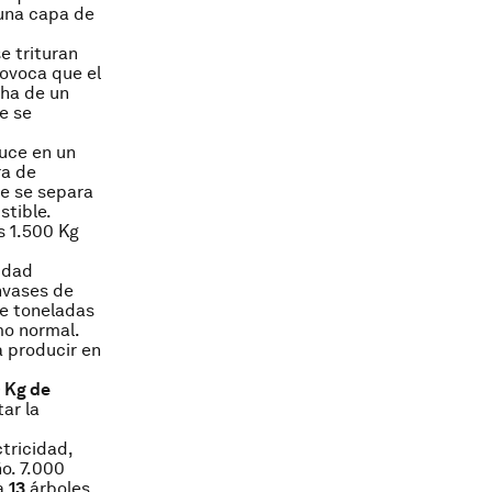
 una capa de
e trituran
rovoca que el
cha de un
ue se
duce en un
ra de
te se separa
stible.
s 1.500 Kg
idad
nvases de
de toneladas
mo normal.
a producir en
0 Kg de
ar la
tricidad,
o. 7.000
 a
13
árboles