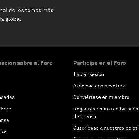
nal de los temas más
a global
ación sobre el Foro
Participe en el Foro
Iniciar sesión
Asóciese con nosotros
esadas
Conviértase en miembro
 Foro
Regístrese para recibir nues
de prensa
ensa
Suscríbase a nuestros bolet
otos