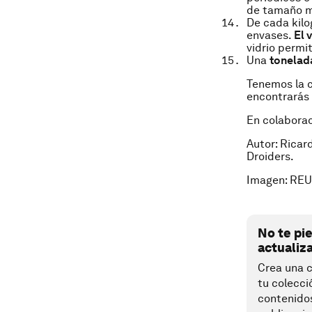
de tamaño m
De cada kilo
envases.
El 
vidrio permi
Una
tonelada
Tenemos la c
encontrarás 
En colabora
Autor: Ricar
Droiders.
Imagen: RE
No te pi
actualiz
Crea una c
tu colecci
contenido