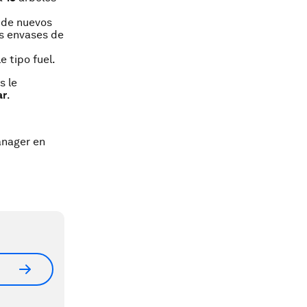
 de nuevos
os envases de
 tipo fuel.
s le
ar
.
anager en