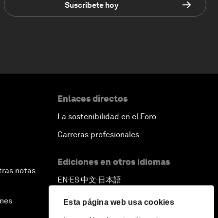
Suscríbete hoy
Enlaces directos
La sostenibilidad en el Foro
Carreras profesionales
Ediciones en otros idiomas
tras notas
EN
ES
中文
日本語
▪
▪
▪
ines
Esta página web usa cookies