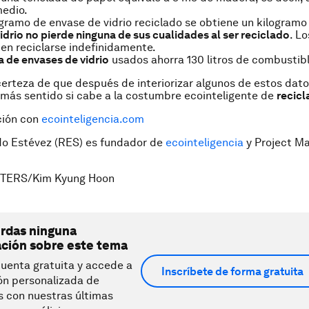
edio.
gramo de envase de vidrio reciclado se obtiene un kilogramo
vidrio no pierde ninguna de sus cualidades al ser reciclado
. L
ten reciclarse indefinidamente.
 de envases de vidrio
usados ahorra 130 litros de combustible
erteza de que después de interiorizar algunos de estos dato
más sentido si cabe a la costumbre ecointeligente de
recicl
ción con
ecointeligencia.com
do Estévez (RES) es fundador de
ecointeligencia
y Project M
UTERS/
Kim Kyung Hoon
erdas ninguna
ación sobre este tema
uenta gratuita y accede a
Inscríbete de forma gratuita
ón personalizada de
s con nuestras últimas