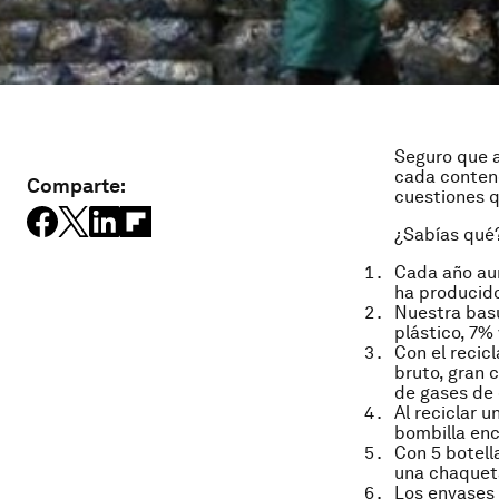
Seguro que a
cada contene
Comparte:
cuestiones q
¿Sabías qué
Cada año aum
ha producido
Nuestra bas
plástico, 7%
Con el recic
bruto, gran 
de gases de 
Al reciclar 
bombilla enc
Con 5 botell
una chaqueta
Los envases 