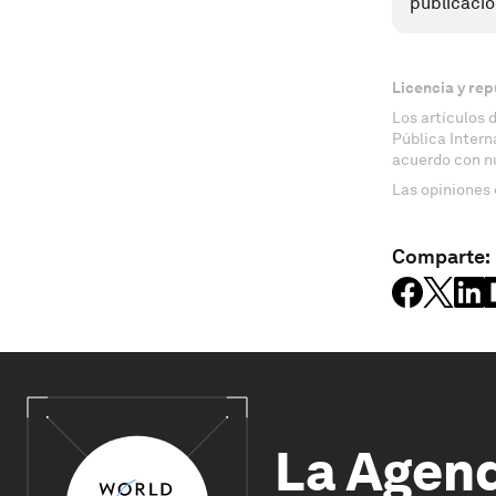
publicacio
Licencia y rep
Los artículos 
Pública Inter
acuerdo con n
Las opiniones 
Comparte:
La Agen