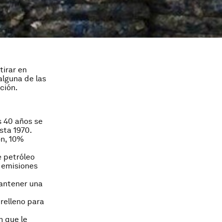
tirar en
alguna de las
ción.
s 40 años se
sta 1970.
ón, 10%
e petróleo
 emisiones
mantener una
 relleno para
n que le