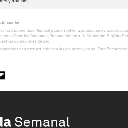
nes y análisis.
ublicación
del Foro Económico Mundial pueden volver a publicarse de acuerdo con
nacional Creative Commons Reconocimiento-NoComercial-SinObraDeri
uestras condiciones de uso.
expresadas en este artículo son las del autor y no del Foro Económico
da
Semanal