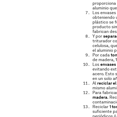
proporciona 
aluminio que
Los envases 
obteniendo u
plástico se
producto si
fabrican des
Y por
separ
triturador c
celulosa, qu
el aluminio 
Por cada
ton
de madera, 1
Los
envases
evitando ext
acero. Esto 
en un solo a
Al
reciclar e
mismo alumin
Para fabrica
madera
. Rec
contaminació
Reciclar
1 t
suficiente p
periódicos ó