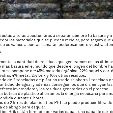
 estas alturas acostumbras a separar siempre tu basura y a 
dor los materiales que se pueden reciclar, pero seguro que 
ue os vamos a contar, llamarán poderosamente vuestra aten
?
enta la cantidad de residuos que generamos: en los último
 más basura en el mundo que desde el origen del hombre ha
ura se compone de: 45% materia orgánica, 22% papel y cart
 vidrio, 4% metal, 2% brik y 10% otros residuos.
lado de 2 toneladas de plástico usado se ahorra 1 tonelada d
cantidad de agua, y además conseguimos que disminuyan las
efecto invernadero y los residuos generados en el proceso.
una botella de plástico ahorramos la energía necesaria para 
endida durante 6 horas.
as de 2 litros de plástico tipo PET se puede producir fibra de
 de abrigo para esquiar.
tipo Brik están formado por varias capas: una capa de cartó