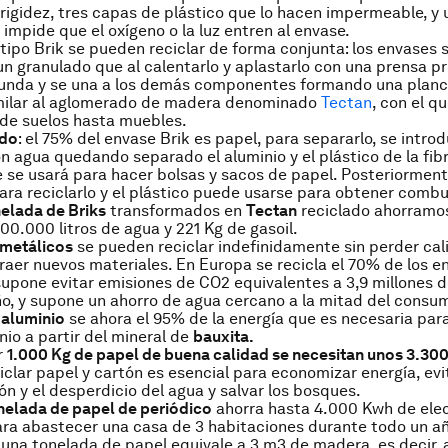
rigidez, tres capas de plástico que lo hacen impermeable, y
 impide que el oxígeno o la luz entren al envase.
tipo Brik se pueden reciclar de forma conjunta: los envases s
n granulado que al calentarlo y aplastarlo con una prensa p
 funda y se una a los demás componentes formando una plan
milar al aglomerado de madera denominado
Tectan
, con el q
de suelos hasta muebles.
ado
: el 75% del envase Brik es papel, para separarlo, se intro
on agua quedando separado el aluminio y el plástico de la fib
e se usará para hacer bolsas y sacos de papel. Posteriormen
para reciclarlo y el plástico puede usarse para obtener combu
elada de Briks
transformados en
Tectan
reciclado ahorramo
00.000 litros de agua y 221 Kg de gasoil.
 metálicos
se pueden reciclar indefinidamente sin perder cal
raer nuevos materiales. En Europa se recicla el 70% de los e
supone evitar emisiones de CO2 equivalentes a 3,9 millones 
ño, y supone un ahorro de agua cercano a la mitad del consu
l aluminio
se ahora el 95% de la energía que es necesaria par
io a partir del mineral de
bauxita.
r
1.000 Kg de papel de buena calidad se necesitan unos 3.30
iclar papel y cartón es esencial para economizar energía, evit
n y el desperdicio del agua y salvar los bosques.
onelada de papel de periódico
ahorra hasta 4.000 Kwh de elec
ara abastecer una casa de 3 habitaciones durante todo un añ
 una tonelada de papel equivale a 3 m3 de madera, es decir,