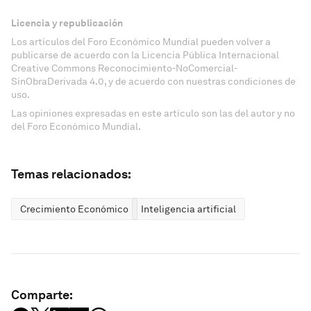
Licencia y republicación
Los artículos del Foro Económico Mundial pueden volver a
publicarse de acuerdo con la Licencia Pública Internacional
Creative Commons Reconocimiento-NoComercial-
SinObraDerivada 4.0, y de acuerdo con nuestras condiciones de
uso.
Las opiniones expresadas en este artículo son las del autor y no
del Foro Económico Mundial.
Temas relacionados:
Crecimiento Económico
Inteligencia artificial
Comparte: