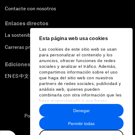
Contacte con nosotros
Enlaces directos
La sostenibilidad en el Foro
Esta página web usa cookies
Carreras profesionales
Las cookies de este sitio web se usan
para personalizar el contenido y los
anuncios, ofrecer funciones de redes
Ediciones en otros idiomas
sociales y analizar el tráfico. Además,
compartimos información sobre el uso
EN
ES
中文
日本語
▪
▪
▪
que haga del sitio web con nuestros
partners de redes sociales, publicidad y
análisis web, quienes pueden
combinarla con otra información que les
haya proporcionado o que hayan
recopilado a partir del uso que haya
Denegar
hecho de sus servicios.
Política de privacidad y normas de uso
Permitir todas
Sitemap