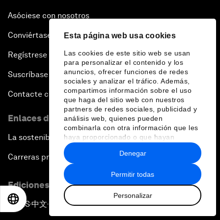
Asóciese con nosotros
Conviértase en miembro
Esta página web usa cookies
Las cookies de este sitio web se usan
Regístrese para recibir nuestras notas de prensa
para personalizar el contenido y los
anuncios, ofrecer funciones de redes
Suscríbase a nuestros boletines
sociales y analizar el tráfico. Además,
compartimos información sobre el uso
Contacte con nosotros
que haga del sitio web con nuestros
partners de redes sociales, publicidad y
Enlaces directos
análisis web, quienes pueden
combinarla con otra información que les
La sostenibilidad en el Foro
haya proporcionado o que hayan
recopilado a partir del uso que haya
Denegar
hecho de sus servicios.
Carreras profesionales
Permitir todas
Ediciones en otros idiomas
Personalizar
EN
ES
中文
日本語
EN
ES
中文
日本語
▪
▪
▪