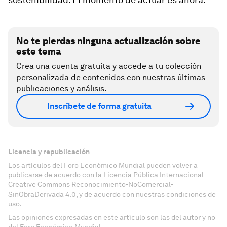
No te pierdas ninguna actualización sobre
este tema
Crea una cuenta gratuita y accede a tu colección
personalizada de contenidos con nuestras últimas
publicaciones y análisis.
Inscríbete de forma gratuita
Licencia y republicación
Los artículos del Foro Económico Mundial pueden volver a
publicarse de acuerdo con la Licencia Pública Internacional
Creative Commons Reconocimiento-NoComercial-
SinObraDerivada 4.0, y de acuerdo con nuestras condiciones de
uso.
Las opiniones expresadas en este artículo son las del autor y no
del Foro Económico Mundial.