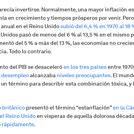
arecía invertirse. Normalmente, una mayor inflación es
ía en crecimiento y tiempos prósperos por venir. Per
n anual en el Reino Unido
subió del 6,4 % en 1970 al 18
Unidos pasó de menos del 6 % al 13,5 % en el mismo p
mentó del 5 % a más del 13 %, las economías no crecie
a. Todo lo contrario.
nto del PIB se desaceleró
en los tres países
entre 1970
l desempleo
alcanzaba
niveles preocupantes
. El mund
un término para describir esta combinación tóxica, y 
 británico
presentó el término “estanflación”
en la Cá
l Reino Unido
en vísperas de aquella dolorosa década
ó rápidamente
.