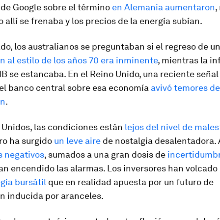
de Google sobre el término
en Alemania aumentaron
,
 allí se frenaba y los precios de la energía subían.
do, los australianos se preguntaban si el regreso de u
n al estilo de los años 70 era inminente
, mientras la in
PIB se estancaba. En el Reino Unido, una reciente seña
del banco central sobre esa economía
avivó temores de
ón
.
 Unidos, las condiciones están
lejos del nivel de males
ero ha surgido
un leve aire
de nostalgia desalentadora.
s
negativos
, sumados a una gran dosis de
incertidumbr
han encendido las alarmas. Los inversores han volcado
gia bursátil
que en realidad apuesta por un futuro de
n inducida por aranceles.