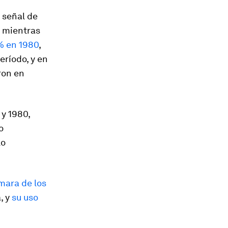
 señal de
o mientras
 % en 1980
,
eríodo, y en
ron en
 y 1980,
o
lo
mara de los
, y
su uso