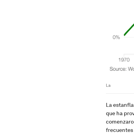
La
La estanfl
que ha pr
comenzaron
frecuentes