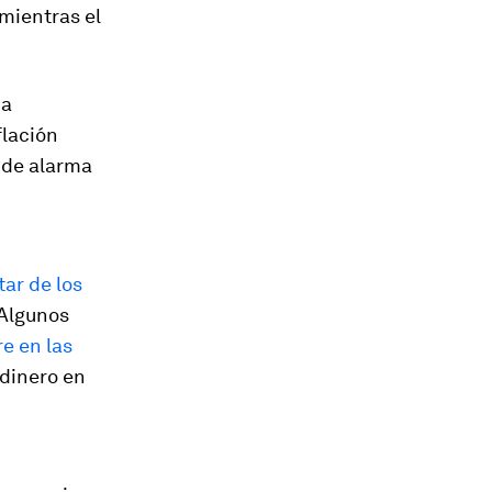
 mientras el
na
flación
l de alarma
tar de los
 Algunos
e en las
 dinero en