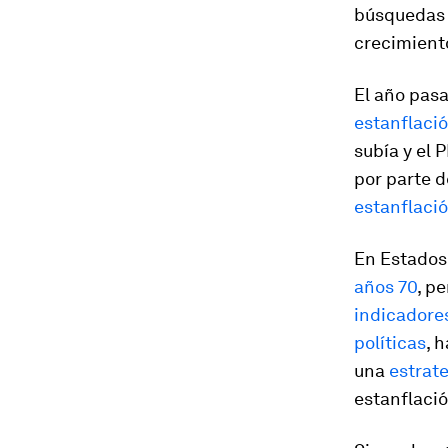
búsquedas 
crecimiento
El año pasa
estanflació
subía y el 
por parte 
estanflaci
En Estados
años 70
, p
indicadore
políticas
, 
una
estrate
estanflació