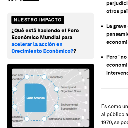
perjudici
otros paí
NUESTRO IMPACTO
La grave
¿Qué está haciendo el Foro
pensamie
Económico Mundial para
economía
acelerar la acción en
Crecimiento Económico?
?
Pero “no 
economis
intervenc
Es como un 
al público 
1970, se po