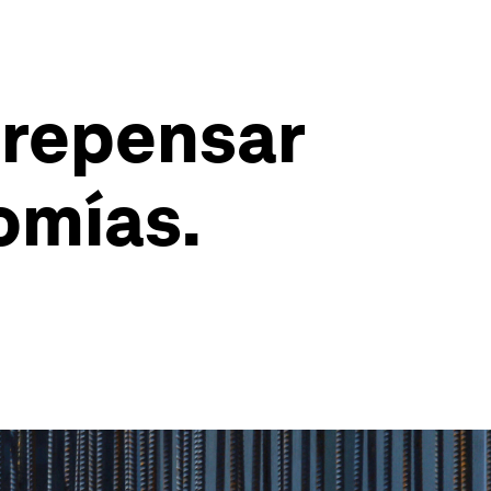
 repensar
omías.