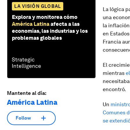
LA VISIÓN GLOBAL
La lógica p
Explora y monitorea cómo
una econom
América Latina
afecta a las
la inflació
economías, las industrias y los
en Estados 
problemas globales
Francia au
consecuenci
El crecimie
mientras
e
necesitaba 
encontró.
Mantente al día:
América Latina
Un
ministro
Comunes de
Follow
se extendi