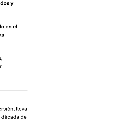
idos y
o en el
as
,
r
rsión, lleva
a década de