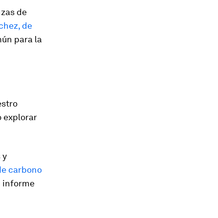
nzas de
chez, de
mún para la
estro
 explorar
 y
de carbono
n informe