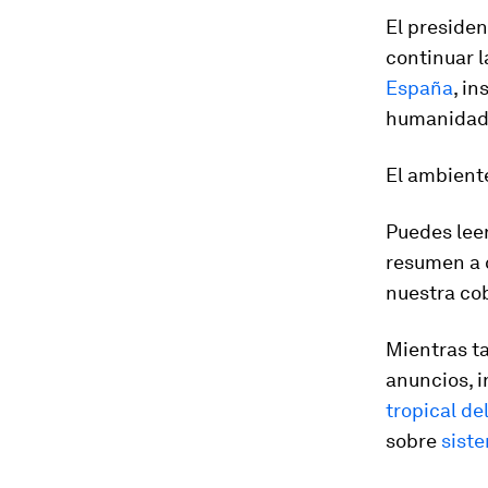
El presiden
continuar 
España
, i
humanidad
El ambiente
Puedes lee
resumen a c
nuestra cob
Mientras ta
anuncios, i
tropical d
sobre
sist