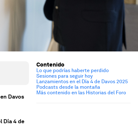
Contenido
Lo que podrías haberte perdido
Sesiones para seguir hoy
Lanzamientos en el Día 4 de Davos 2025
Podcasts desde la montaña
Más contenido en las Historias del Foro
 en Davos
l Día 4 de