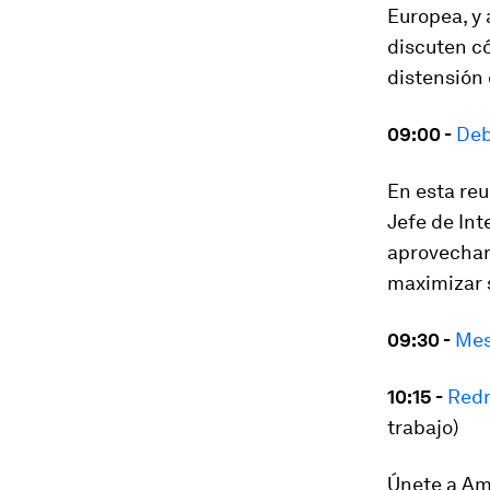
Europea, y 
discuten c
distensión 
09:00 -
Deb
En esta reu
Jefe de Int
aprovechar
maximizar s
09:30 -
Mes
10:15 -
Redr
trabajo)
Únete a Am