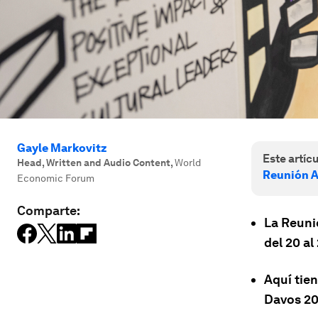
Gayle Markovitz
Este artícu
Head, Written and Audio Content
,
World
Reunión A
Economic Forum
Comparte:
La Reuni
del 20 al
Aquí tie
Davos 20