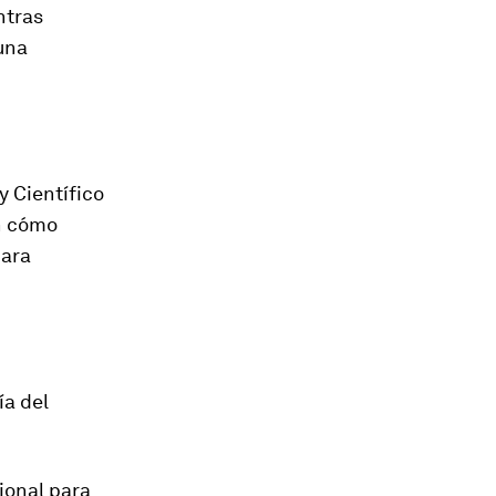
ntras
una
y Científico
en cómo
para
ía del
ional para