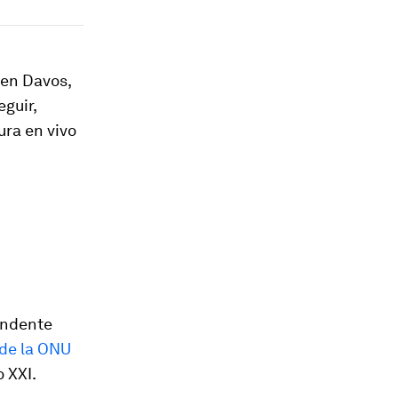
 en Davos,
eguir,
ura en vivo
endente
 de la ONU
o XXI.