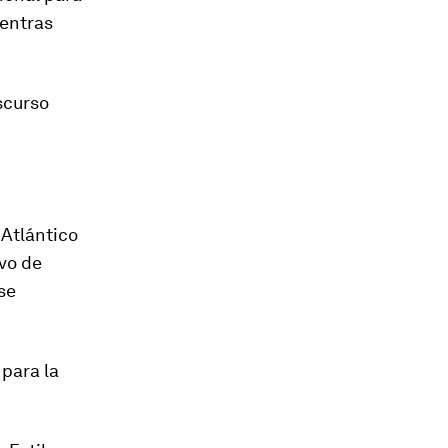
ientras
scurso
 Atlántico
ivo de
se
 para la