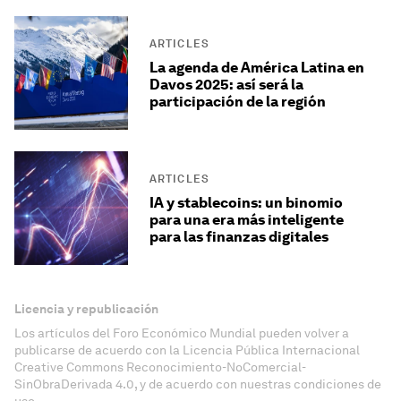
ARTICLES
La agenda de América Latina en
Davos 2025: así será la
participación de la región
ARTICLES
IA y stablecoins: un binomio
para una era más inteligente
para las finanzas digitales
Licencia y republicación
Los artículos del Foro Económico Mundial pueden volver a
publicarse de acuerdo con la Licencia Pública Internacional
Creative Commons Reconocimiento-NoComercial-
SinObraDerivada 4.0, y de acuerdo con nuestras condiciones de