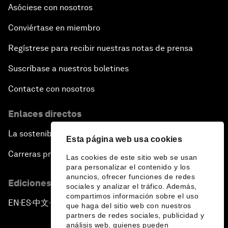
Asóciese con nosotros
Conviértase en miembro
Regístrese para recibir nuestras notas de prensa
Suscríbase a nuestros boletines
Contacte con nosotros
Enlaces directos
La sostenibilidad en el Foro
Esta página web usa cookies
Carreras profesionales
Las cookies de este sitio web se usan
para personalizar el contenido y los
anuncios, ofrecer funciones de redes
Ediciones en otros idiomas
sociales y analizar el tráfico. Además,
compartimos información sobre el uso
EN
ES
中文
日本語
▪
▪
▪
que haga del sitio web con nuestros
partners de redes sociales, publicidad y
análisis web, quienes pueden