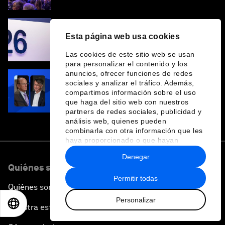
preguntas que respuestas
Esta página web usa cookies
Davos 2026, en números
Las cookies de este sitio web se usan
para personalizar el contenido y los
anuncios, ofrecer funciones de redes
sociales y analizar el tráfico. Además,
5 preguntas para Larry Fink y André
compartimos información sobre el uso
Hoffman en Davos 2026
que haga del sitio web con nuestros
partners de redes sociales, publicidad y
análisis web, quienes pueden
combinarla con otra información que les
haya proporcionado o que hayan
recopilado a partir del uso que haya
Denegar
hecho de sus servicios.
Quiénes somos
Permitir todas
Quiénes somos
Personalizar
EN
ES
中文
日本語
Nuestra estrategia