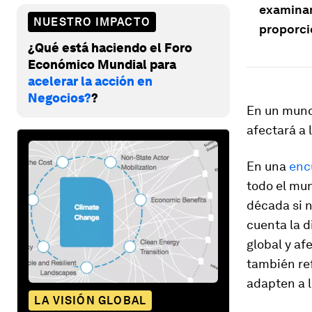
examinam
NUESTRO IMPACTO
proporcio
¿Qué está haciendo el Foro
Económico Mundial para
acelerar la acción en
Negocios?
?
En un mundo
afectará a 
En una
enc
todo el mun
década si 
cuenta la d
global y af
también ref
adapten a l
LA VISIÓN GLOBAL