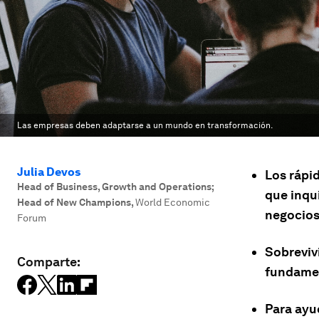
Las empresas deben adaptarse a un mundo en transformación.
Julia Devos
Los rápi
Head of Business, Growth and Operations;
que inqu
Head of New Champions
,
World Economic
negocios
Forum
Sobreviv
Comparte:
fundamen
Para ayud