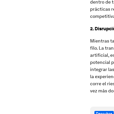
dentro de t
prácticas 
competitiv
2. Disrupci
Mientras ta
filo. La tr
artificial,
potencial p
integrar la
la experien
corre el r
vez más do
Descubre