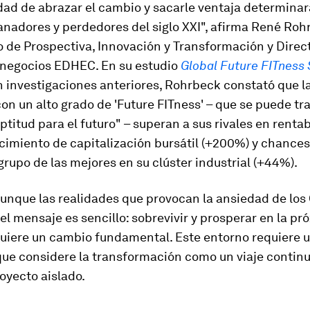
dad de abrazar el cambio y sacarle ventaja determina
anadores y perdedores del siglo XXI", afirma René Roh
 de Prospectiva, Innovación y Transformación y Direct
 negocios EDHEC. En su estudio
Global Future FITness
 investigaciones anteriores, Rohrbeck constató que l
n un alto grado de 'Future FITness' – que se puede t
aptitud para el futuro" – superan a sus rivales en renta
cimiento de capitalización bursátil (+200%) y chances
 grupo de las mejores en su clúster industrial (+44%).
aunque las realidades que provocan la ansiedad de lo
el mensaje es sencillo: sobrevivir y prosperar en la pr
uiere un cambio fundamental. Este entorno requiere u
que considere la transformación como un viaje continu
oyecto aislado.