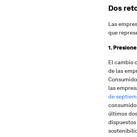
Dos ret
Las empres
que represe
1. Presion
El cambio c
de las empr
Consumidor
las empres
de septiem
consumidor
últimos dos
dispuestos
sostenibili