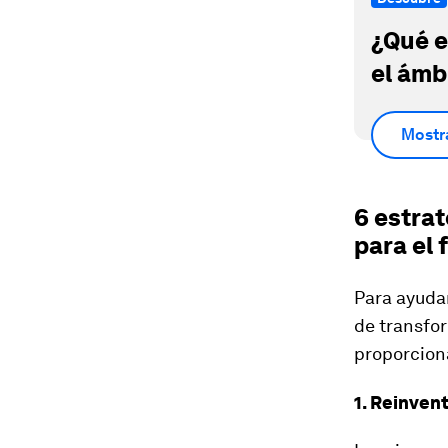
¿Qué e
el ámb
Mostr
6 estrat
para el 
Para ayudar
de transfor
proporciona
1. Reinven