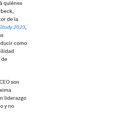
rá quiénes
rbeck,
or de la
 Study 2023
,
as
raducir como
bilidad
 de
s CEO son
óxima
n liderazgo
o y no