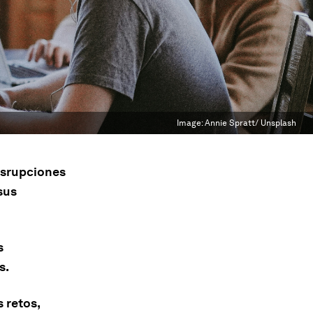
Image:
Annie Spratt/ Unsplash
isrupciones
sus
s
s.
 retos,