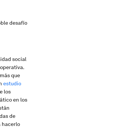
ble desafío
idad social
operativa.
 más que
un
estudio
e los
tico en los
stán
ndas de
a hacerlo