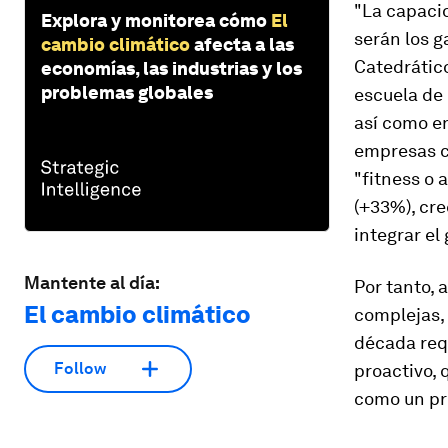
"La capaci
Explora y monitorea cómo
El
serán los g
cambio climático
afecta a las
Catedrático
economías, las industrias y los
problemas globales
escuela de
así como en
empresas co
"fitness o 
(+33%), cre
integrar el
Mantente al día:
Por tanto, 
El cambio climático
complejas, 
década req
Follow
proactivo, 
como un pr