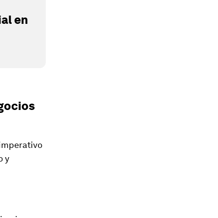
al en
egocios
 imperativo
o y