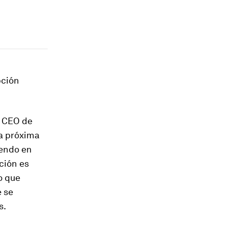
pción
e CEO de
la próxima
iendo en
ción es
o que
e se
s.