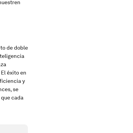
emuestren
eto de doble
teligencia
aza
El éxito en
ficiencia y
nces, se
s que cada