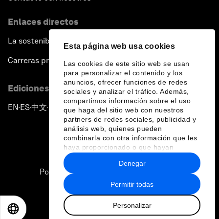
Enlaces directos
La sostenibilidad en el Foro
Esta página web usa cookies
Carreras profesionales
Las cookies de este sitio web se usan
para personalizar el contenido y los
anuncios, ofrecer funciones de redes
Ediciones en otros idiomas
sociales y analizar el tráfico. Además,
compartimos información sobre el uso
EN
ES
中文
日本語
▪
▪
▪
que haga del sitio web con nuestros
partners de redes sociales, publicidad y
análisis web, quienes pueden
combinarla con otra información que les
haya proporcionado o que hayan
recopilado a partir del uso que haya
Denegar
hecho de sus servicios.
Política de privacidad y normas de uso
Permitir todas
Sitemap
Personalizar
©
2026
Foro Económico Mundial
EN
ES
中文
日本語