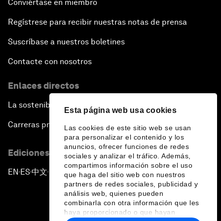
Conviértase en miembro
Regístrese para recibir nuestras notas de prensa
Suscríbase a nuestros boletines
Contacte con nosotros
Enlaces directos
La sostenibilidad en el Foro
Esta página web usa cookies
Carreras profesionales
Las cookies de este sitio web se usan
para personalizar el contenido y los
anuncios, ofrecer funciones de redes
Ediciones en otros idiomas
sociales y analizar el tráfico. Además,
compartimos información sobre el uso
EN
ES
中文
日本語
▪
▪
▪
que haga del sitio web con nuestros
partners de redes sociales, publicidad y
análisis web, quienes pueden
combinarla con otra información que les
haya proporcionado o que hayan