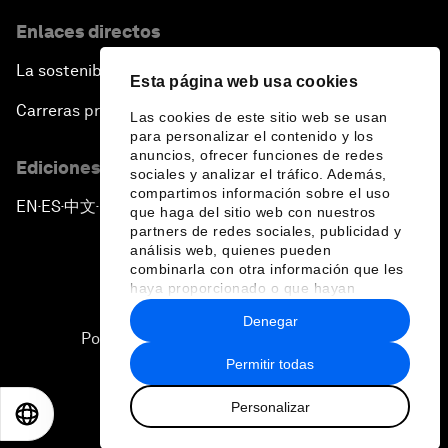
Enlaces directos
La sostenibilidad en el Foro
Esta página web usa cookies
Carreras profesionales
Las cookies de este sitio web se usan
para personalizar el contenido y los
anuncios, ofrecer funciones de redes
Ediciones en otros idiomas
sociales y analizar el tráfico. Además,
compartimos información sobre el uso
EN
ES
中文
日本語
▪
▪
▪
que haga del sitio web con nuestros
partners de redes sociales, publicidad y
análisis web, quienes pueden
combinarla con otra información que les
haya proporcionado o que hayan
recopilado a partir del uso que haya
Denegar
hecho de sus servicios.
Política de privacidad y normas de uso
Permitir todas
Sitemap
Personalizar
©
2026
Foro Económico Mundial
EN
ES
中文
日本語