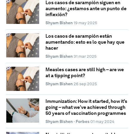
Los casos de sarampión siguen en
aumento: ¿estamos ante un punto de
inflexión?
Shyam Bishen
19 may 2025
Los casos de sarampión están
aumentando: esto es lo que hay que
hacer
Shyam Bishen
31 mar 2025
Measles cases are still high – are we
at a tipping point?
Shyam Bishen
26 sep 2025
Immunization: How it started, how it's
going – what we’ve achieved through
50 years of vaccination programmes
Shyam Bishen · Forbes
01 may 2024