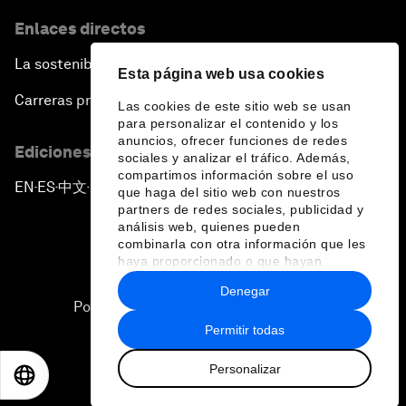
Enlaces directos
La sostenibilidad en el Foro
Esta página web usa cookies
Carreras profesionales
Las cookies de este sitio web se usan
para personalizar el contenido y los
anuncios, ofrecer funciones de redes
Ediciones en otros idiomas
sociales y analizar el tráfico. Además,
compartimos información sobre el uso
EN
ES
中文
日本語
▪
▪
▪
que haga del sitio web con nuestros
partners de redes sociales, publicidad y
análisis web, quienes pueden
combinarla con otra información que les
haya proporcionado o que hayan
recopilado a partir del uso que haya
Denegar
hecho de sus servicios.
Política de privacidad y normas de uso
Permitir todas
Sitemap
Personalizar
©
2026
Foro Económico Mundial
EN
ES
中文
日本語