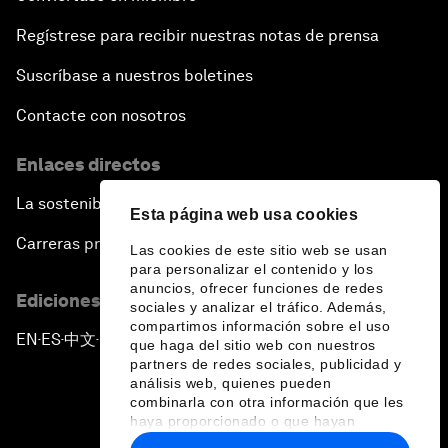
Regístrese para recibir nuestras notas de prensa
Suscríbase a nuestros boletines
Contacte con nosotros
Enlaces directos
La sostenibilidad en el Foro
Esta página web usa cookies
Carreras profesionales
Las cookies de este sitio web se usan
para personalizar el contenido y los
anuncios, ofrecer funciones de redes
Ediciones en otros idiomas
sociales y analizar el tráfico. Además,
compartimos información sobre el uso
EN
ES
中文
日本語
▪
▪
▪
que haga del sitio web con nuestros
partners de redes sociales, publicidad y
análisis web, quienes pueden
combinarla con otra información que les
haya proporcionado o que hayan
recopilado a partir del uso que haya