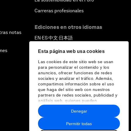
Carreras profesionales
Ediciones en otros idiomas
tras notas
EN
ES
中文
日本語
▪
▪
▪
ines
Esta página web usa cookies
Las cookies de este sitio web se usan
para personalizar el contenido y los
anuncios, ofrecer funciones de redes
sociales y analizar el tráfico. Además,
compartimos información sobre el uso
que haga del sitio web con nuestros
partners de redes sociales, publicidad y
análisis web, quienes pueden
combinarla con otra información que les
Denegar
haya proporcionado o que hayan
recopilado a partir del uso que haya
hecho de sus servicios.
Permitir todas