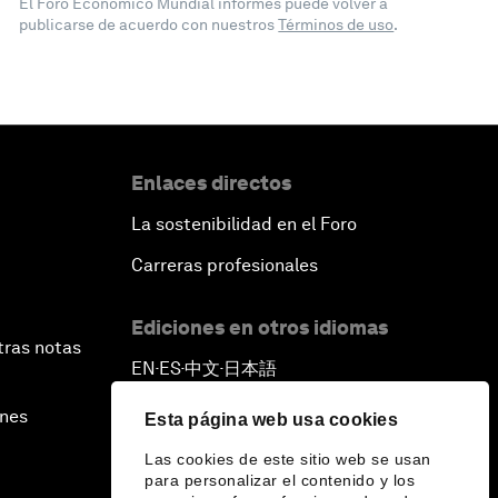
El Foro Económico Mundial informes puede volver a
publicarse de acuerdo con nuestros
Términos de uso
.
Enlaces directos
La sostenibilidad en el Foro
Carreras profesionales
Ediciones en otros idiomas
tras notas
EN
ES
中文
日本語
▪
▪
▪
ines
Esta página web usa cookies
Las cookies de este sitio web se usan
para personalizar el contenido y los