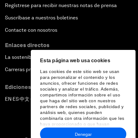
Regístrese para recibir nuestras notas de prensa
Suscríbase a nuestros boletines
Contacte con nosotros
Enlaces directos
La sostenibilidad en el Foro
Esta página web usa cookies
Carreras profesionales
Las cookies de este sitio web se usan
para personalizar el contenido y los
anuncios, ofrecer funciones de redes
Ediciones en otros idiomas
sociales y analizar el tráfico. Además,
compartimos información sobre el uso
EN
ES
中文
日本語
▪
▪
▪
que haga del sitio web con nuestros
partners de redes sociales, publicidad y
análisis web, quienes pueden
combinarla con otra información que les
haya proporcionado o que hayan
recopilado a partir del uso que haya
Denegar
hecho de sus servicios.