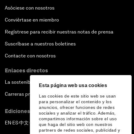
Asóciese con nosotros
Conviértase en miembro
Regístrese para recibir nuestras notas de prensa
Suscríbase a nuestros boletines
Contacte con nosotros
Enlaces directos
La sostenibilidad en el Foro
Esta página web usa cookies
Carreras profesionales
Las cookies de este sitio web se usan
para personalizar el contenido y los
anuncios, ofrecer funciones de redes
Ediciones en otros idiomas
sociales y analizar el tráfico. Además,
compartimos información sobre el uso
EN
ES
中文
日本語
▪
▪
▪
que haga del sitio web con nuestros
partners de redes sociales, publicidad y