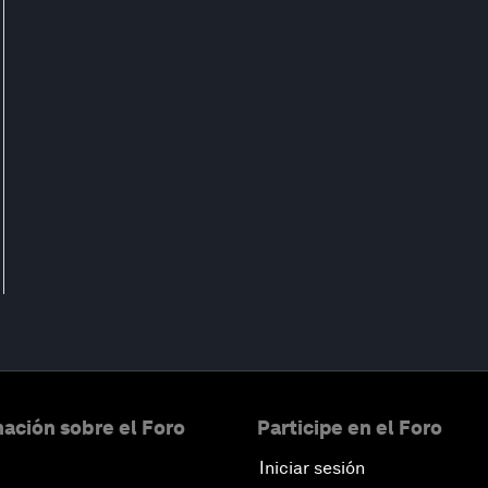
ación sobre el Foro
Participe en el Foro
Iniciar sesión