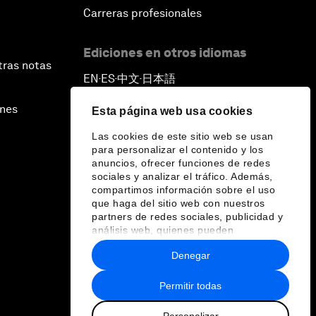
Carreras profesionales
Ediciones en otros idiomas
tras notas
EN
ES
中文
日本語
▪
▪
▪
ines
Esta página web usa cookies
Las cookies de este sitio web se usan
para personalizar el contenido y los
anuncios, ofrecer funciones de redes
sociales y analizar el tráfico. Además,
compartimos información sobre el uso
que haga del sitio web con nuestros
partners de redes sociales, publicidad y
análisis web, quienes pueden
combinarla con otra información que les
Denegar
haya proporcionado o que hayan
recopilado a partir del uso que haya
hecho de sus servicios.
Permitir todas
Personalizar