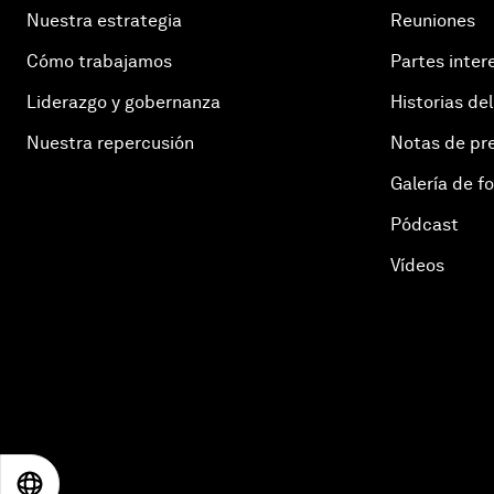
Nuestra estrategia
Reuniones
Cómo trabajamos
Partes inter
Liderazgo y gobernanza
Historias del
Nuestra repercusión
Notas de pr
Galería de f
Pódcast
Vídeos
EN
ES
中文
日本語