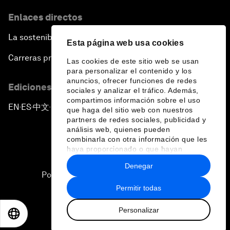
Enlaces directos
La sostenibilidad en el Foro
Esta página web usa cookies
Carreras profesionales
Las cookies de este sitio web se usan
para personalizar el contenido y los
anuncios, ofrecer funciones de redes
Ediciones en otros idiomas
sociales y analizar el tráfico. Además,
compartimos información sobre el uso
EN
ES
中文
日本語
▪
▪
▪
que haga del sitio web con nuestros
partners de redes sociales, publicidad y
análisis web, quienes pueden
combinarla con otra información que les
haya proporcionado o que hayan
recopilado a partir del uso que haya
Denegar
hecho de sus servicios.
Política de privacidad y normas de uso
Permitir todas
Sitemap
Personalizar
©
2026
Foro Económico Mundial
EN
ES
中文
日本語