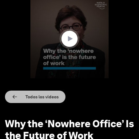
0
seconds
of
3
minutes,
9
seconds
Todos los videos
Why the ‘Nowhere Office’ Is
the Future of Work