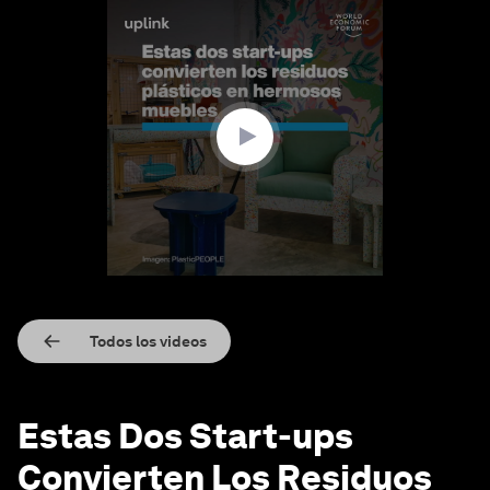
0
seconds
of
1
minute,
54
seconds
Todos los videos
Estas Dos Start-ups
Convierten Los Residuos