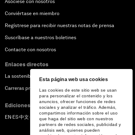
Asóciese con nosotros
Conviértase en miembro
Regístrese para recibir nuestras notas de prensa
Suscríbase a nuestros boletines
Contacte con nosotros
Enlaces directos
La sostenibilidad en el Foro
Esta página web usa cookies
Carreras profesionales
Las cookies de este sitio web se usan
para personalizar el contenido y los
anuncios, ofrecer funciones de redes
Ediciones en otros idiomas
sociales y analizar el tráfico. Además,
compartimos información sobre el uso
EN
ES
中文
日本語
▪
▪
▪
que haga del sitio web con nuestros
partners de redes sociales, publicidad y
análisis web, quienes pueden