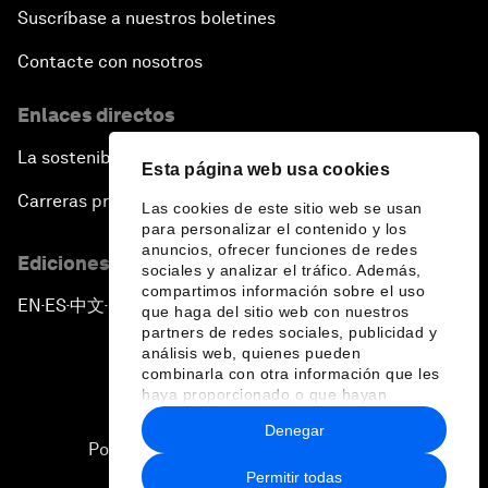
Suscríbase a nuestros boletines
Contacte con nosotros
Enlaces directos
La sostenibilidad en el Foro
Esta página web usa cookies
Carreras profesionales
Las cookies de este sitio web se usan
para personalizar el contenido y los
anuncios, ofrecer funciones de redes
Ediciones en otros idiomas
sociales y analizar el tráfico. Además,
compartimos información sobre el uso
EN
ES
中文
日本語
▪
▪
▪
que haga del sitio web con nuestros
partners de redes sociales, publicidad y
análisis web, quienes pueden
combinarla con otra información que les
haya proporcionado o que hayan
recopilado a partir del uso que haya
Denegar
hecho de sus servicios.
Política de privacidad y normas de uso
Permitir todas