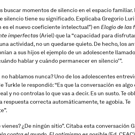
s buscar momentos de silencio en el espacio familiar.
 silencio tiene su significado. Explicaba Gregorio Luri
 es el nuevo coeficiente intelectual”) en
Elogio de las 
te imperfectas
(Ariel) que la “capacidad para disfruta
 una actividad, no un quedarse quieto. De hecho, los an
ían a sus hijos el ejemplo de un adolescente llamado
cuándo hablar y cuándo permanecer en silencio’”.
a no hablamos nunca? Uno de los adolescentes entrevi
de Turkle le respondió: “Es que la conversación es algo
eal y no controlas lo que vas a decir. Es un susto. Te ob
a ­respuesta correcta automáticamente, te agobia. Te
e”.
vienes? ¿De ningún sitio”. Citaba esta conversación G
la contra el mundo. El optimismo es posible
(Ed. CEAC)