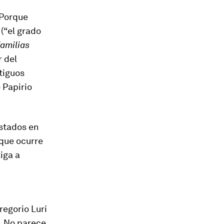
 Porque
 (“el grado
familias
r del
tiguos
 Papirio
stados en
 que ocurre
liga a
regorio Luri
. No parece