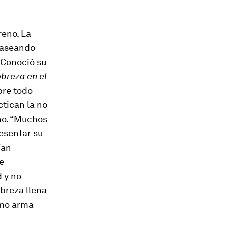
reno. La
paseando
 Conoció su
breza en el
bre todo
ctican la no
no. “Muchos
esentar su
ían
e
 y no
obreza llena
como arma