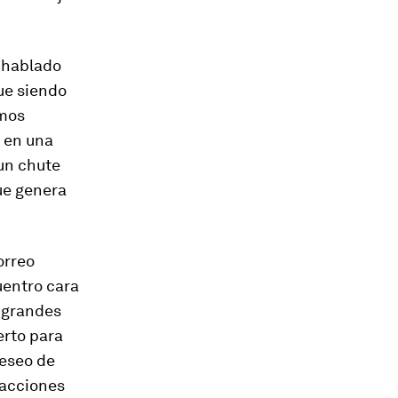
s hablado
ue siendo
emos
 en una
un chute
ue genera
orreo
uentro cara
e grandes
erto para
deseo de
 acciones