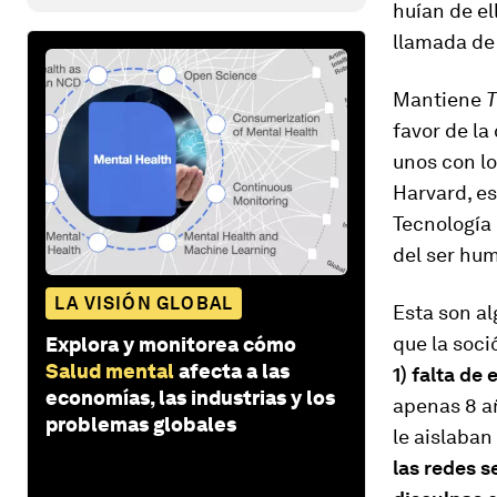
huían de el
llamada de 
Mantiene
T
favor de la
unos con lo
Harvard, es
Tecnología 
del ser hum
LA VISIÓN GLOBAL
Esta son a
que la soc
Explora y monitorea cómo
Salud mental
afecta a las
1) falta de
economías, las industrias y los
apenas 8 añ
problemas globales
le aislaba
las redes 