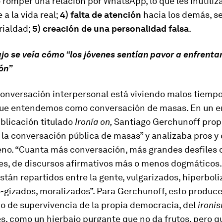
 romper una relación por WhatsApp, lo que les inutiliz
 a la vida real;
4) falta de atención
hacia los demás, s
rialdad;
5) creación de una personalidad falsa
.
jo se veía cómo “los jóvenes sentían pavor a enfrenta
ón”
 conversación interpersonal está viviendo malos tiemp
 que entendemos como conversación de masas. En un e
blicación titulado
Ironía on,
Santiago Gerchunoff prop
la conversación pública de masas” y analizaba pros y
no. “Cuanta más conversación, más grandes desfiles 
es, de discursos afirmativos más o menos dogmáticos. 
stán repartidos entre la gente, vulgarizados, hiperboli
-gizados, moralizados”. Para Gerchunoff, esto produce
 de supervivencia de la propia democracia, del
ironi
s, como un hierbajo purgante que no da frutos, pero q