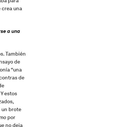
aba para
e crea una
rse a una
os. También
nsayo de
onía “una
 contras de
de
Y estos
zados,
 un brote
smo
por
ue no deja