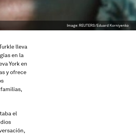
Image:
REUTERS/Eduard Korniyenko
urkle lleva
gías en la
eva York en
as y ofrece
os
familias,
taba el
udios
versación,