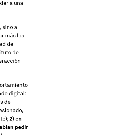
nder a una
, sino a
ar más los
dad de
ituto de
teracción
portamiento
o digital:
os de
esionado,
te);
2) en
sabían pedir