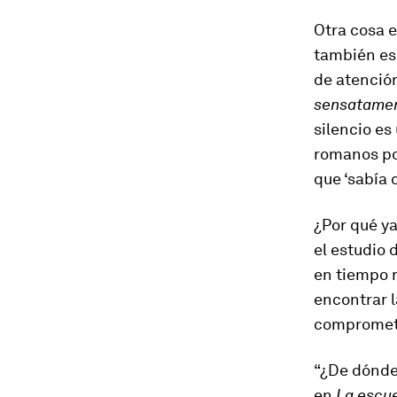
Otra cosa e
también ese
de atención
sensatamen
silencio es
romanos pon
que ‘sabía 
¿Por qué y
el estudio 
en tiempo r
encontrar l
compromet
“¿De dónde 
en
La escue