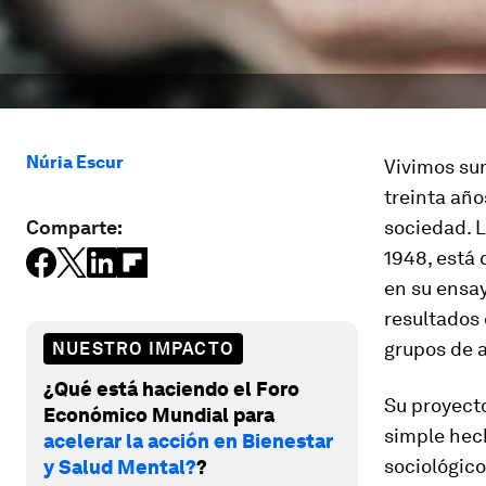
Núria Escur
Vivimos sum
treinta año
Comparte:
sociedad. L
1948, está
en su ensa
resultados 
grupos de a
NUESTRO IMPACTO
¿Qué está haciendo el Foro
Su proyecto
Económico Mundial para
simple hec
acelerar la acción en Bienestar
sociológico
y Salud Mental?
?