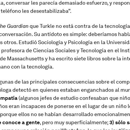
la, conversar les parecía demasiado esfuerzo, y respo
teléfono les desestabilizaba”.
he Guardian
que Turkle no está contra de la tecnología
 conversación. Su antídoto es simple: deberíamos habl
s otros. Estudió Sociología y Psicología en la Universi
 profesora de Ciencias Sociales y Tecnología en el Inst
de Massachusetts y ha escrito siete libros sobre la in
ano con la tecnología.
lgunas de las principales consecuencias sobre el com
ióloga detectó en quienes estaban enganchados al mund
 empatía
(algunos jefes de estudio confesaban que niñ
os eran incapaces de ponerse en el lugar de un niño l
n porque ellos no se habían desarrollado emocionalmen
se conoce a gente
, pero muy superficialmente;
3) sólo 