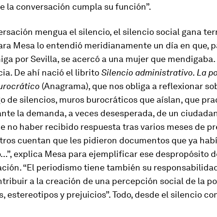
e la conversación cumpla su función”.
versación mengua el silencio, el silencio social gana ter
Sara Mesa lo entendió meridianamente un día en que, 
iga por Sevilla, se acercó a una mujer que mendigaba.
ia. De ahí nació el librito
Silencio administrativo.
La po
burocrático
(Anagrama), que nos obliga a reflexionar so
o de silencios, muros burocráticos que aíslan, que pra
ante la demanda, a veces desesperada, de un ciudada
e no haber recibido respuesta tras varios meses de pr
Otros cuentan que les pidieron documentos que ya hab
..”, explica Mesa para ejemplificar ese despropósito d
ción. “El periodismo tiene también su responsabilidad
tribuir a la creación de una percepción social de la p
, estereotipos y prejuicios”. Todo, desde el silencio 