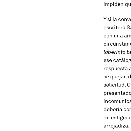
impiden qu
Y si la con
escritora 
con una am
circunstanc
laberinto 
ese catálog
respuesta 
se quejan d
solicitud. 
presentado.
incomunica
debería con
de estigmas
arrojadiza.