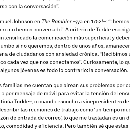
se con la conversación”.
amuel Johnson en
The Rambler –¡
ya en 1752!–: “: hemo
ero no hemos conversado”. A criterio de Turkle eso sig
 intensificado la comunicación más superficial y deb
l rumbo si no queremos, dentro de unos años, amanecer
lena de ciudadanos con ansiedad crónica. “Recibimos 
co cada vez que nos conectamos”. Curiosamente, lo q
algunos jóvenes es todo lo contrario: la conversación.
s familias me cuentan que airean sus problemas por c
 o por mensaje de móvil para evitar la tensión del enc
ntinúa Turkle–, o cuando escucho a vicepresidentes d
escribir las reuniones de trabajo como ‘un tiempo mu
uzón de entrada de correo’, lo que me trasladan es un 
o, comodidad y eficiencia. Pero también sé que estas