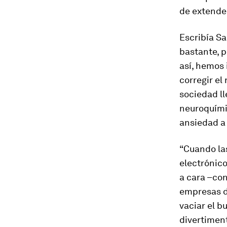
de extender
Escribía S
bastante, p
así, hemos
corregir e
sociedad l
neuroquími
ansiedad a 
“Cuando la
electrónico
a cara –co
empresas d
vaciar el b
divertiment