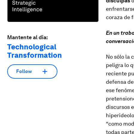
disculpas
o
enfrentarse
coraza de f
En un traba
Mantente al día:
conversaci
Technological
Transformation
No sólo la
peligra lo
Follow
reciente pu
defensa de 
ese fenóme
pretension
discursos e
hiperideolo
“como modo
todas parte