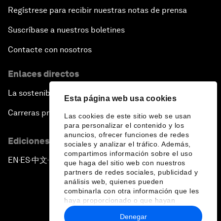
Regístrese para recibir nuestras notas de prensa
Suscríbase a nuestros boletines
Contacte con nosotros
Enlaces directos
La sostenibilidad en el Foro
Esta página web usa cookies
Carreras profesionales
Las cookies de este sitio web se usan
para personalizar el contenido y los
anuncios, ofrecer funciones de redes
Ediciones en otros idiomas
sociales y analizar el tráfico. Además,
compartimos información sobre el uso
EN
ES
中文
日本語
▪
▪
▪
que haga del sitio web con nuestros
partners de redes sociales, publicidad y
análisis web, quienes pueden
combinarla con otra información que les
haya proporcionado o que hayan
recopilado a partir del uso que haya
Denegar
hecho de sus servicios.