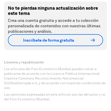
No te pierdas ninguna actualización sobre
este tema
Crea una cuenta gratuita y accede a tu colección
personalizada de contenidos con nuestras últimas
publicaciones y análisis.
Inscríbete de forma gratuita
Licencia y republicación
Los artículos del Foro Económico Mundial pueden volver a
publicarse de acuerdo con la Licencia Pública Internacional
Creative Commons Reconocimiento-NoComercial-
SinObraDerivada 4.0, y de acuerdo con nuestras condiciones de
uso.
Las opiniones expresadas en este artículo son las del autor y no
del Foro Económico Mundial.