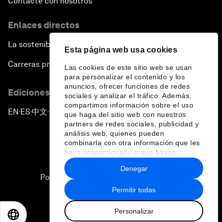
Contacte con nosotros
Enlaces directos
La sostenibilidad en el Foro
Esta página web usa cookies
Carreras profesionales
Las cookies de este sitio web se usan
para personalizar el contenido y los
anuncios, ofrecer funciones de redes
Ediciones en otros idiomas
sociales y analizar el tráfico. Además,
compartimos información sobre el uso
EN
ES
中文
日本語
▪
▪
▪
que haga del sitio web con nuestros
partners de redes sociales, publicidad y
análisis web, quienes pueden
combinarla con otra información que les
haya proporcionado o que hayan
recopilado a partir del uso que haya
Denegar
hecho de sus servicios.
Política de privacidad y normas de uso
Permitir todas
Sitemap
Personalizar
©
2026
Foro Económico Mundial
EN
ES
中文
日本語