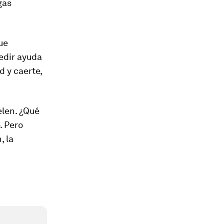
gas
ue
edir ayuda
 y caerte,
uelen. ¿Qué
. Pero
, la