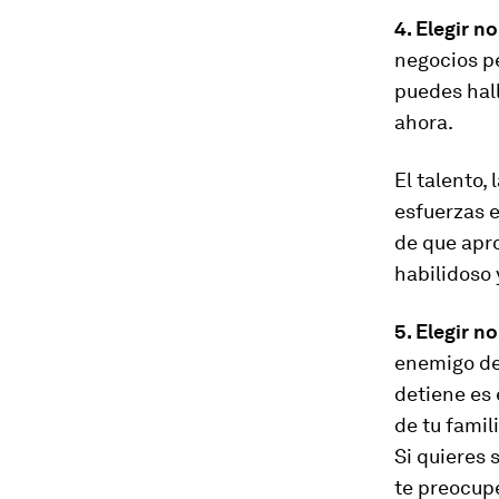
4. Elegir n
negocios
p
puedes hal
ahora.
El talento,
esfuerzas 
de que apr
habilidoso
5. Elegir n
enemigo del
detiene es 
de tu famil
Si quieres 
te preocupe