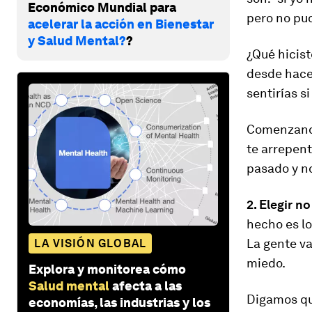
Económico Mundial para
pero no pud
acelerar la acción en Bienestar
y Salud Mental?
?
¿Qué hicist
desde hace 
sentirías si
Comenzando
te arrepent
pasado y n
2. Elegir no
hecho es lo
La gente v
LA VISIÓN GLOBAL
miedo.
Explora y monitorea cómo
Salud mental
afecta a las
Digamos que
economías, las industrias y los