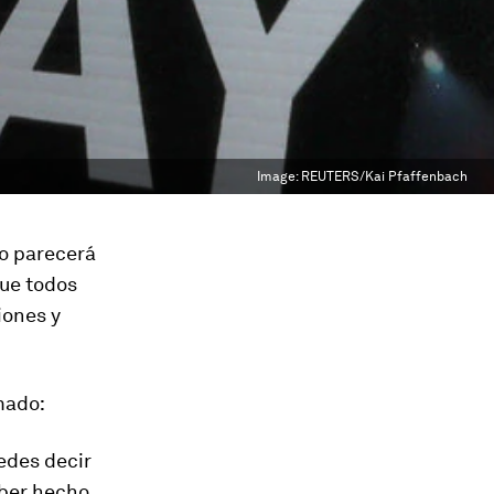
Image:
REUTERS/Kai Pfaffenbach
no parecerá
que todos
iones y
mado:
edes decir
aber hecho