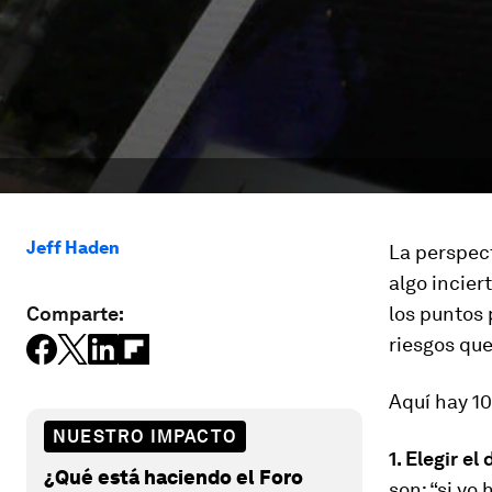
Jeff Haden
La perspect
algo incier
Comparte:
los puntos 
riesgos qu
Aquí hay 10
NUESTRO IMPACTO
1. Elegir e
¿Qué está haciendo el Foro
son: “si yo