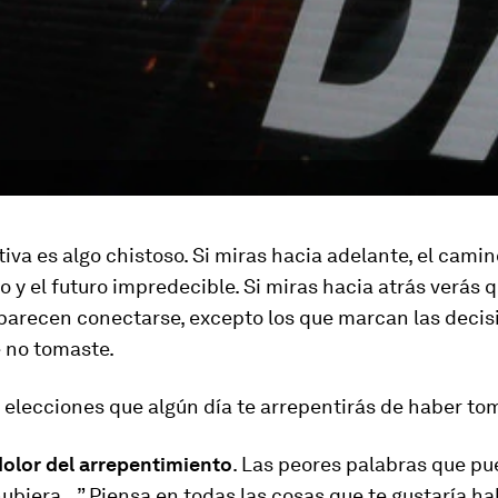
iva es algo chistoso. Si miras hacia adelante, el cami
to y el futuro impredecible. Si miras hacia atrás verás 
parecen conectarse, excepto los que marcan las decis
e no tomaste.
 elecciones que algún día te arrepentirás de haber to
l dolor del arrepentimiento
. Las peores palabras que pu
 hubiera…” Piensa en todas las cosas que te gustaría h