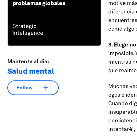
motive más:
problemas globales
diferencia 
encuentres 
como algo q
3. Elegir no
imposible. 
Mantente al día:
mientras no
Salud mental
que realme
Muchas vec
Follow
egos e iden
Cuando diga
insuperable
persistenci
intentaré”,