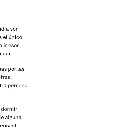
idia son
 el único
 ir esos
amas.
as por las
tras.
otra persona
 dormir
de alguna
iensas)