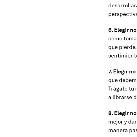
desarrolla
perspectiva
6. Elegir no
como tomar 
que pierde.
sentimiento
7. Elegir n
que debemos
Trágate tu 
a librarse 
8. Elegir n
mejor y dar
manera pas