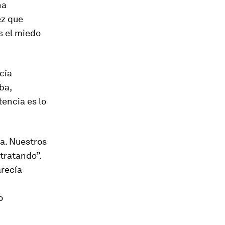
na
ez que
s el miedo
cía
ba,
stencia
es lo
a. Nuestros
tratando”.
arecía
o