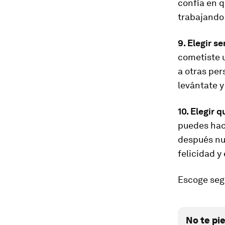
confía en 
trabajando 
9. Elegir s
cometiste 
a otras pe
levántate y
10. Elegir 
puedes hace
después nun
felicidad y 
Escoge segu
No te pi