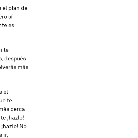
s el plan de
ro sí
nte es
i te
s, después
olverás más
s el
ue te
 más cerca
te ¡hazlo!
 ¡hazlo! No
ir,