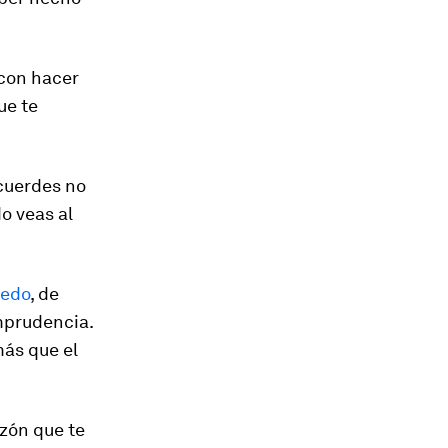
 con hacer
ue te
cuerdes no
do veas al
edo
, de
imprudencia.
ás que el
azón que te