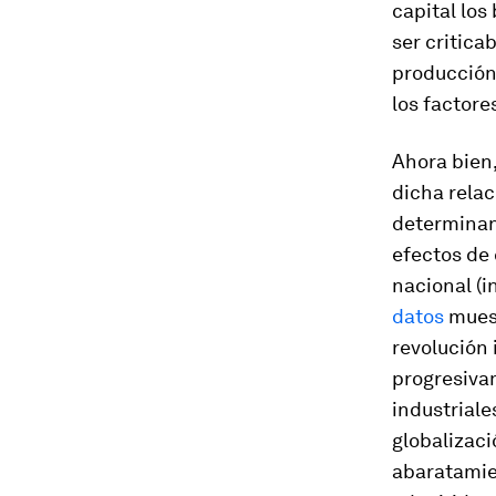
capital los
ser critica
producción,
los factores
Ahora bien,
dicha rela
determinant
efectos de 
nacional (i
datos
muest
revolución 
progresivam
industriale
globalizaci
abaratamie