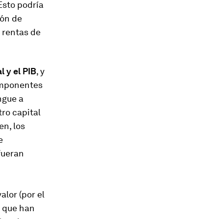
 Esto podría
ión de
s rentas de
l y el PIB
, y
omponentes
ngue a
tro capital
en, los
e
 fueran
alor (por el
s que han