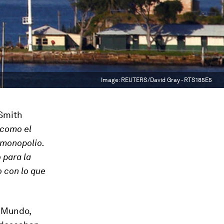
Image:
REUTERS/David Gray - RTS185E5
 Smith
 como el
 monopolio.
 para la
o con lo que
o Mundo,