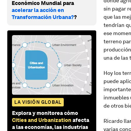
donde agric
Económico Mundial para
sin pagar r
acelerar la acción en
que las mej
Transformación Urbana?
?
tendrían qu
ese momento
terreno par
producción 
una de las 
Hoy los ter
puede apli
importante
inmuebles u
LA VISIÓN GLOBAL
de otros bi
Explora y monitorea cómo
Cities and Urbanization
afecta
Ricardo lla
a las economías, las industrias
varias conc