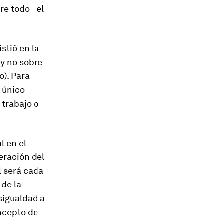
bre todo– el
stió en la
(y no sobre
o). Para
l único
 trabajo o
l en el
eración del
al será cada
 de la
sigualdad a
ncepto de