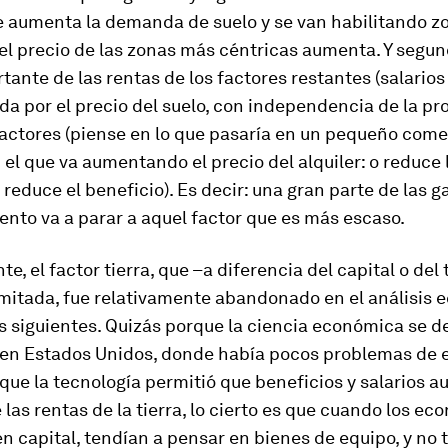
 aumenta la demanda de suelo y se van habilitando z
 el precio de las zonas más céntricas aumenta. Y segu
tante de las rentas de los factores restantes (salarios
a por el precio del suelo, con independencia de la pr
factores (piense en lo que pasaría en un pequeño come
 el que va aumentando el precio del alquiler: o reduce 
o reduce el beneficio). Es decir: una gran parte de las 
ento va a parar a aquel factor que es más escaso.
e, el factor tierra, que –a diferencia del capital o del
imitada, fue relativamente abandonado en el análisis
os siguientes. Quizás porque la ciencia económica se d
 en Estados Unidos, donde había pocos problemas de 
rque la tecnología permitió que beneficios y salarios 
e las rentas de la tierra, lo cierto es que cuando los e
 capital, tendían a pensar en bienes de equipo, y no 