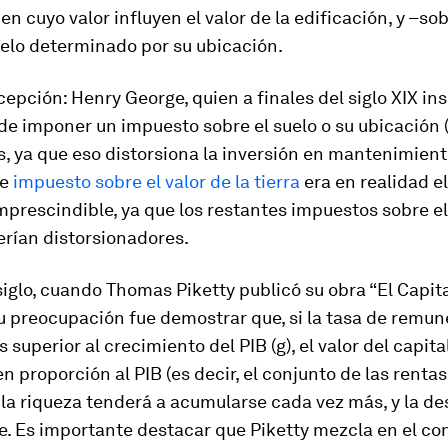
en cuyo valor influyen el valor de la edificación, y –so
uelo determinado por su ubicación.
epción: Henry George, quien a finales del siglo XIX insi
e imponer un impuesto sobre el suelo o su ubicación 
os, ya que eso distorsiona la inversión en mantenimient
te
impuesto sobre el valor de la tierra
era en realidad e
prescindible, ya que los restantes impuestos sobre el
serían distorsionadores.
siglo, cuando Thomas Piketty publicó su obra “El Capita
su preocupación fue demostrar que, si la tasa de remun
es superior al crecimiento del PIB (g), el valor del capit
n proporción al PIB (es decir, el conjunto de las rentas
la riqueza tenderá a acumularse cada vez más, y la de
e. Es importante destacar que Piketty mezcla en el co