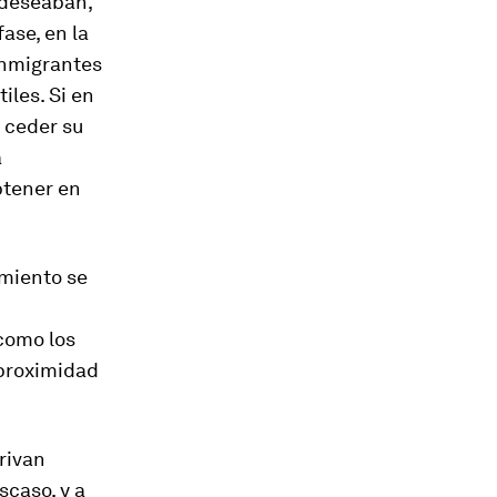
 deseaban,
ase, en la
 inmigrantes
iles. Si en
 ceder su
a
btener en
amiento se
 como los
 proximidad
erivan
scaso, y a