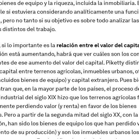
 bienes de equipo y la riqueza, incluida la inmobiliaria.
ble si estuviera considerando analíticamente una func
 pero no tanto si su objetivo es sobre todo analizar la
 distintos del trabajo.
 si lo importante es la
relación entre el valor del capita
ción está aumentando, habrá que ver cuáles son los c
es de ese aumento del valor del capital. Piketty disti
capital entre terrenos agrícolas, inmuebles urbanos, o
ncluidos bienes de equipo) y capital extranjero. Pues bi
ran que, en la mayor parte de los países, el proceso d
industrial del siglo XIX hizo que los terrenos agrícolas
ente perdiendo valor (y renta) en favor de los bienes
s. Pero a partir de la segunda mitad del siglo XX, con la
ón, han sido los bienes de equipo los que han perdido v
nto de su producción) y son los inmuebles urbanos lo