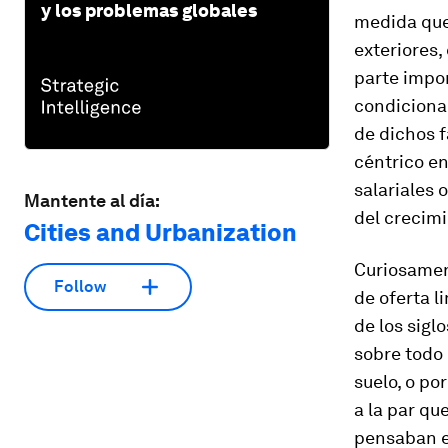
y los problemas globales
medida que
exteriores,
parte impor
condicionad
de dichos 
céntrico en
salariales 
Mantente al día:
del crecimi
Cities and Urbanization
Curiosament
Follow
de oferta l
de los sigl
sobre todo
suelo, o po
a la par qu
pensaban en