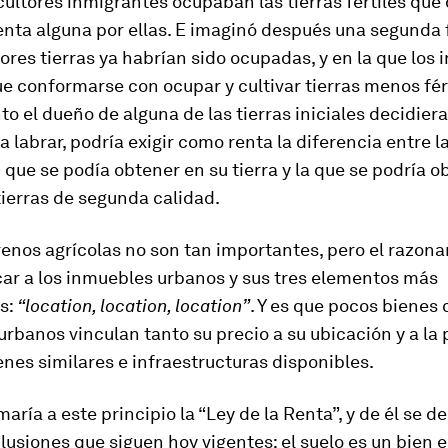
ultores inmigrantes ocupaban las tierras fértiles que
enta alguna por ellas. E imaginó después una segunda f
ores tierras ya habrían sido ocupadas, y en la que los
e conformarse con ocupar y cultivar tierras menos fért
 el dueño de alguna de las tierras iniciales decidiera
a labrar, podría exigir como renta la diferencia entre l
que se podía obtener en su tierra y la que se podría o
tierras de segunda calidad.
renos agrícolas no son tan importantes, pero el razon
car a los inmuebles urbanos y sus tres elementos más
s:
“location, location, location”
. Y es que pocos bienes
rbanos vinculan tanto su precio a su ubicación y a la
enes similares e infraestructuras disponibles.
maría a este principio la “Ley de la Renta”, y de él se d
lusiones que siguen hoy vigentes: el suelo es un bien e