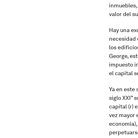
inmuebles, 
valor del s
Hay una exc
necesidad d
los edifici
George, es
impuesto im
el capital 
Ya en este 
siglo XXI” 
capital (r) 
vez mayor e
economía), 
perpetuars