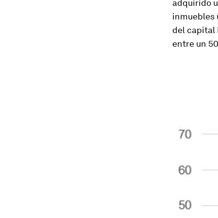
adquirido u
inmuebles 
del capita
entre un 5