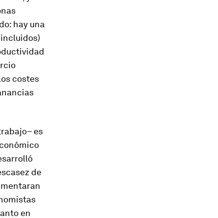
onas
ndo: hay una
 incluidos)
oductividad
rcio
los costes
ganancias
 trabajo– es
 económico
esarrolló
escasez de
aumentaran
conomistas
tanto en