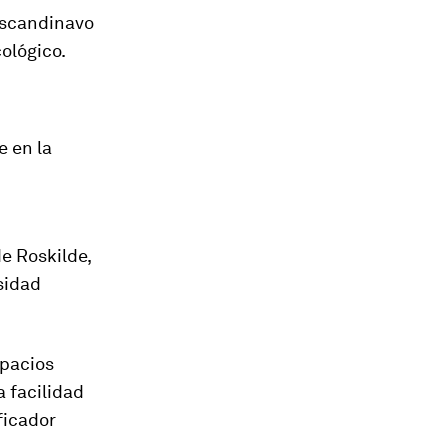
escandinavo
cológico.
e en la
e Roskilde,
sidad
spacios
a facilidad
ficador