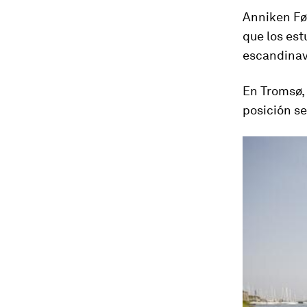
Anniken Før
que los es
escandinavo
En Tromsø,
posición se