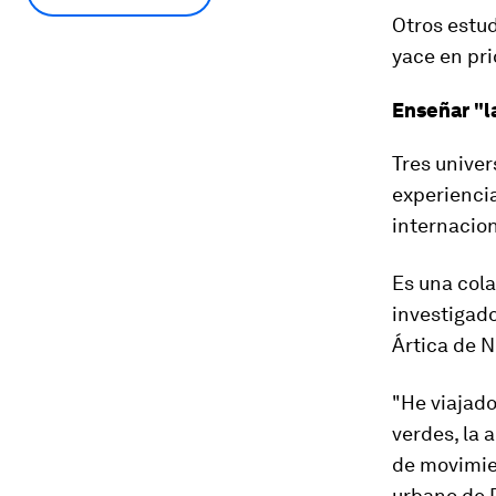
Otros estu
yace en pri
Enseñar "l
Tres univer
experiencia
internacio
Es una cola
investigado
Ártica de 
"He viajad
verdes, la 
de movimien
urbano de P