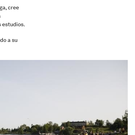
ga, cree
s
s estudios.
do a su