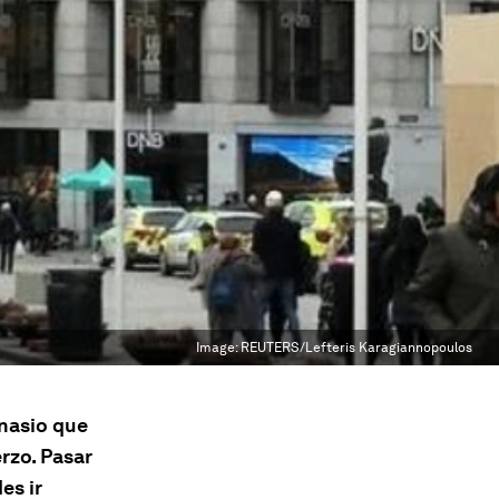
Image:
REUTERS/Lefteris Karagiannopoulos
mnasio que
erzo. Pasar
es ir