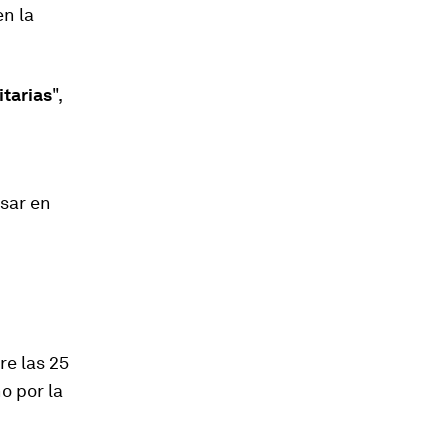
en la
itarias
",
nsar en
re las
25
o por la