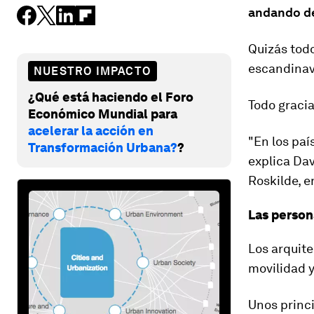
andando de
Quizás todo
escandinavo
NUESTRO IMPACTO
¿Qué está haciendo el Foro
Todo graci
Económico Mundial para
acelerar la acción en
"En los paí
Transformación Urbana?
?
explica Dav
Roskilde, 
Las person
Los arquite
movilidad 
Unos princi