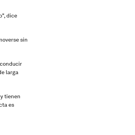
", dice
moverse sin
 conducir
de larga
y tienen
cta es