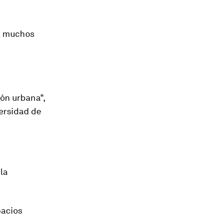
ra muchos
ión urbana",
versidad de
 la
pacios