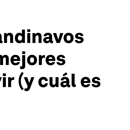
candinavos
 mejores
r (y cuál es