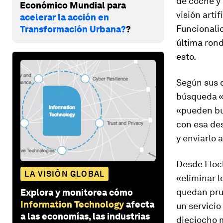
de coche y 
Económico Mundial para
visión arti
acelerar la acción en
Funcionalid
Transformación Urbana?
?
última ron
esto.
Según sus 
búsqueda «s
«pueden bus
con esa des
y enviarlo a
Desde Floc
LA VISIÓN GLOBAL
«eliminar l
quedan pru
Explora y monitorea cómo
Information Technology
afecta
un servicio
a las economías, las industrias
dieciocho m