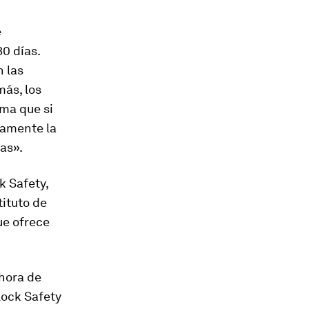
e
0 días.
n las
más, los
rma que si
camente la
ras».
k Safety,
tituto de
ue ofrece
 hora de
lock Safety