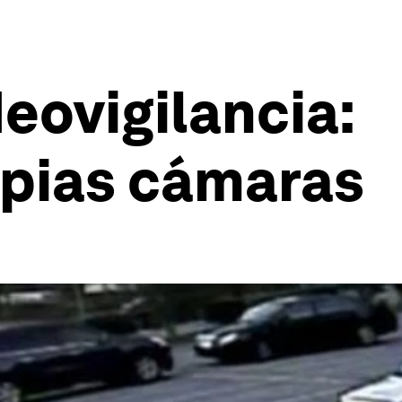
deovigilancia:
opias cámaras