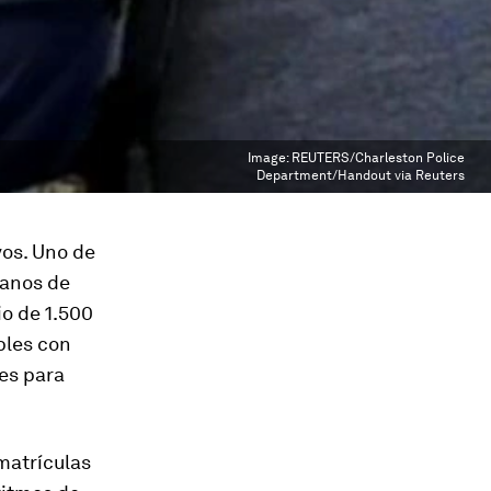
Image:
REUTERS/Charleston Police
Department/Handout via Reuters
os. Uno de
manos de
io de 1.500
bles con
res para
 matrículas