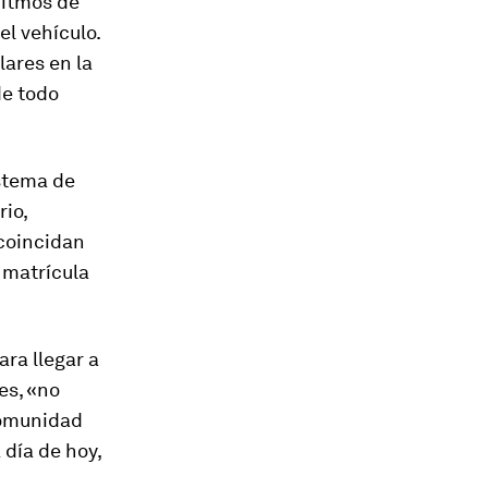
oritmos de
el vehículo.
lares en la
de todo
istema de
rio,
 coincidan
 matrícula
ra llegar a
es, «no
comunidad
 día de hoy,