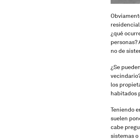
Obviamente
residencial
¿qué ocurre
personas? A
no de sist
¿Se pueden 
vecindario
los propiet
habitados 
Teniendo en
suelen pone
cabe pregun
sistemas o 