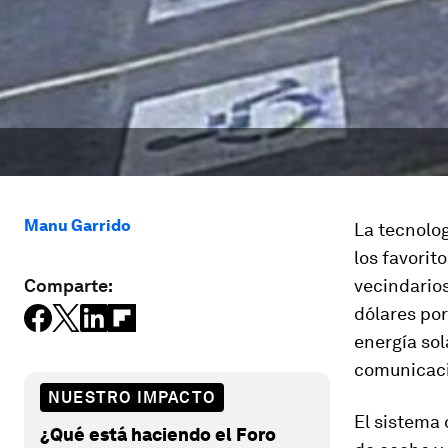
Manu Garrido
La tecnolo
los favorit
Comparte:
vecindarios
dólares po
energía sol
comunicaci
NUESTRO IMPACTO
El sistema 
¿Qué está haciendo el Foro