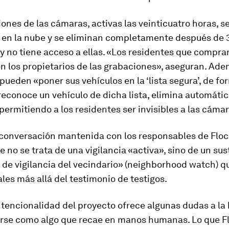
ones de las cámaras, activas las veinticuatro horas, s
en la nube y se eliminan completamente después de 3
y no tiene acceso a ellas. «Los residentes que compra
 los propietarios de las grabaciones», aseguran. Ade
pueden «poner sus vehículos en la ‘lista segura’, de fo
reconoce un vehículo de dicha lista, elimina automáti
permitiendo a los residentes ser invisibles a las cáma
 conversación mantenida con los responsables de Floc
e no se trata de una vigilancia «activa», sino de un sus
 de vigilancia del vecindario» (
neighborhood watch
) q
les más allá del testimonio de testigos.
tencionalidad del proyecto ofrece algunas dudas a la
arse como algo que recae en manos humanas. Lo que F