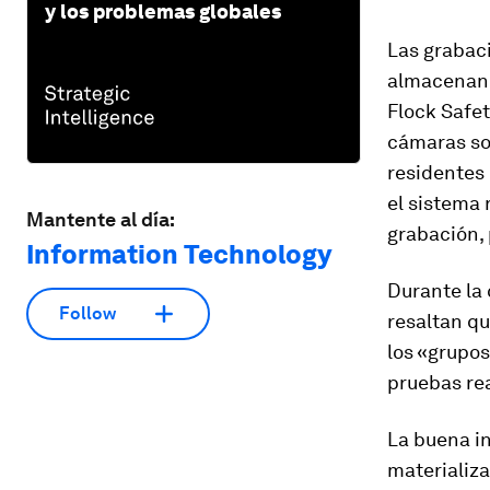
y los problemas globales
Las grabaci
almacenan 
Flock Safet
cámaras son
residentes 
el sistema 
Mantente al día:
grabación, 
Information Technology
Durante la
Follow
resaltan qu
los «grupos
pruebas rea
La buena in
materializ