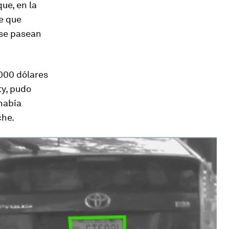
ue, en la
e que
se pasean
.000 dólares
ty, pudo
 había
che.