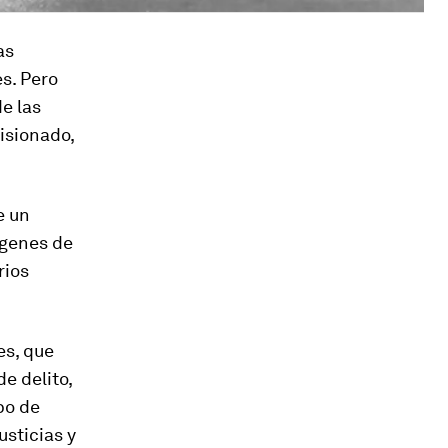
as
s. Pero
e las
isionado,
e un
ágenes de
rios
es, que
e delito,
po de
usticias y