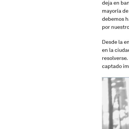
deja en ban
mayoría de 
debemos ha
por nuestro
Desde la em
en la ciuda
resolverse.
captado imá