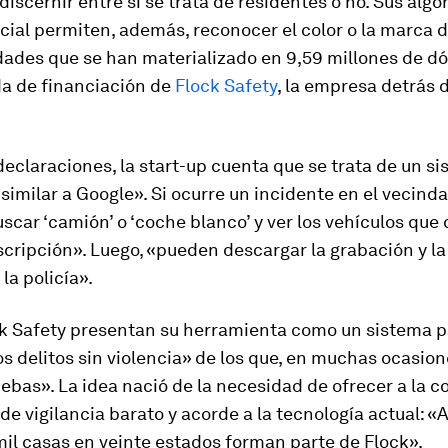
discernir entre si se trata de residentes o no. Sus alg
ficial permiten, además, reconocer el color o la marca d
ades que se han materializado en 9,59 millones de dó
da de financiación de
Flock Safety
, la empresa detrás 
declaraciones, la
start
-up
cuenta que se trata de un s
imilar a Google». Si ocurre un incidente en el vecinda
car ‘camión’ o ‘coche blanco’ y ver los vehículos que
cripción». Luego, «pueden descargar la grabación y la
 la policía».
k Safety presentan su herramienta como un sistema pa
os delitos sin violencia» de los que, en muchas ocasion
ebas». La idea nació de la necesidad de ofrecer a la 
 de vigilancia barato y acorde a la tecnología actual: «A
il casas en veinte estados forman parte de Flock».