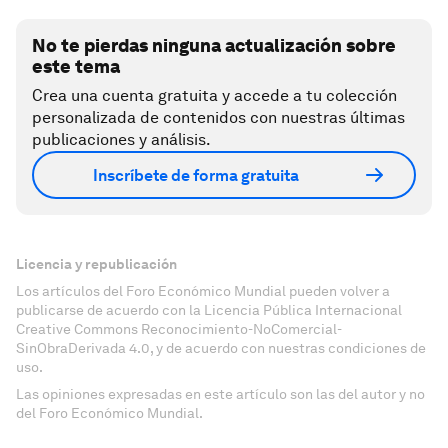
No te pierdas ninguna actualización sobre
este tema
Crea una cuenta gratuita y accede a tu colección
personalizada de contenidos con nuestras últimas
publicaciones y análisis.
Inscríbete de forma gratuita
Licencia y republicación
Los artículos del Foro Económico Mundial pueden volver a
publicarse de acuerdo con la Licencia Pública Internacional
Creative Commons Reconocimiento-NoComercial-
SinObraDerivada 4.0, y de acuerdo con nuestras condiciones de
uso.
Las opiniones expresadas en este artículo son las del autor y no
del Foro Económico Mundial.