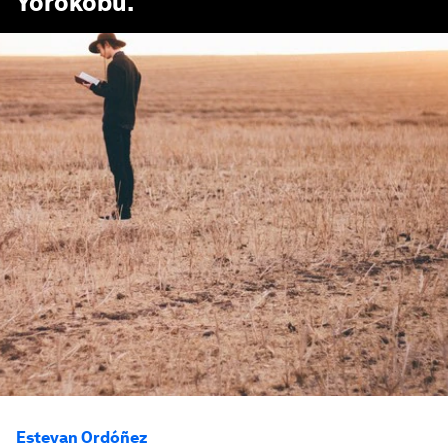
Yorokobu
.
Estevan Ordóñez