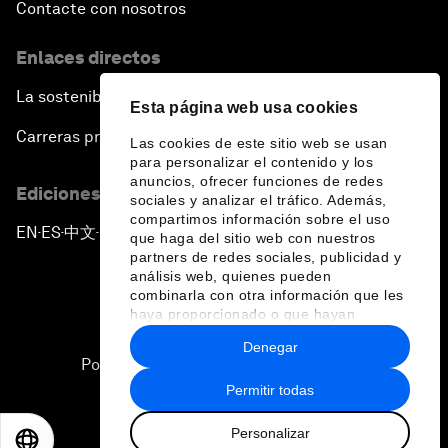
Contacte con nosotros
Enlaces directos
La sostenibilidad en el Foro
Esta página web usa cookies
Carreras profesionales
Las cookies de este sitio web se usan
para personalizar el contenido y los
anuncios, ofrecer funciones de redes
Ediciones en otros idiomas
sociales y analizar el tráfico. Además,
compartimos información sobre el uso
EN
ES
中文
日本語
▪
▪
▪
que haga del sitio web con nuestros
partners de redes sociales, publicidad y
análisis web, quienes pueden
combinarla con otra información que les
haya proporcionado o que hayan
recopilado a partir del uso que haya
Denegar
hecho de sus servicios.
Política de privacidad y normas de uso
Permitir todas
Sitemap
Personalizar
©
2026
Foro Económico Mundial
EN
ES
中文
日本語