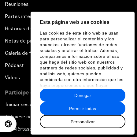
Reuniones
Partes interesadas
Esta página web usa cookies
Historias del Foro
Las cookies de este sitio web se usan
para personalizar el contenido y los
Notas de prensa
anuncios, ofrecer funciones de redes
sociales y analizar el tráfico. Además,
Galería de fotos
compartimos información sobre el uso
que haga del sitio web con nuestros
Pódcast
partners de redes sociales, publicidad y
análisis web, quienes pueden
Vídeos
combinarla con otra información que les
haya proporcionado o que hayan
recopilado a partir del uso que haya
Participe en el Foro
Denegar
hecho de sus servicios.
Iniciar sesión
Permitir todas
Asóciese con nosotros
Personalizar
EN
ES
中文
日本語
Conviértase en miembro