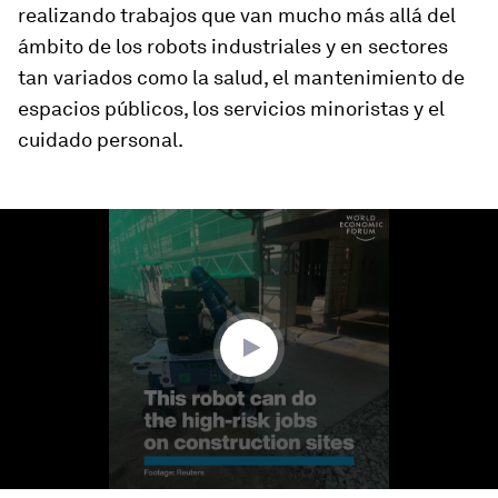
realizando trabajos que van mucho más allá del
ámbito de los robots industriales y en sectores
tan variados como la salud, el mantenimiento de
espacios públicos, los servicios minoristas y el
cuidado personal.
0
seconds
of
1
minute,
35
seconds