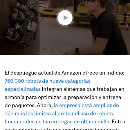
minutes,
19
seconds
El despliegue actual de Amazon ofrece un indicio:
750 000 robots de nueve categorías
especializadas
integran sistemas que trabajan en
armonía para optimizar la preparación y entrega
de paquetes. Ahora,
la empresa está ampliando
aún más los límites al probar el uso de robots
humanoides en las entregas de última milla
. Estos
se despliegan junto con conductores humanos